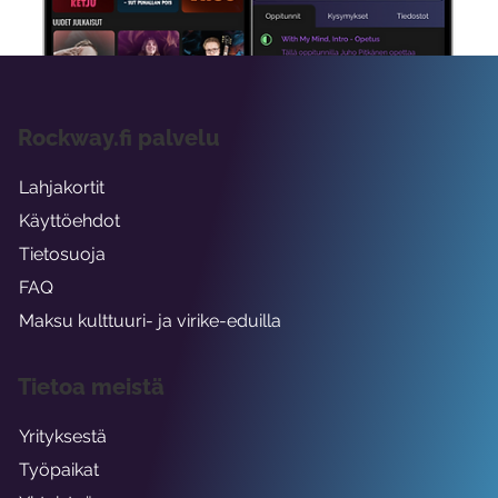
Rockway.fi palvelu
Lahjakortit
Käyttöehdot
Tietosuoja
FAQ
Maksu kulttuuri- ja virike-eduilla
Tietoa meistä
Yrityksestä
Työpaikat