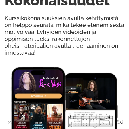
Kokonaisuudet
Kurssikokonaisuuksien avulla kehittymistä
on helppo seurata, mikä tekee etenemisestä
motivoivaa. Lyhyiden videoiden ja
oppimisen tueksi rakennettujen
oheismateriaalien avulla treenaaminen on
innostavaa!
Kokeile Ilmaiseksi
Kokeilemalla ilmaiseksi saat koko sisältömme käyttöösi
viikon ajaksi.