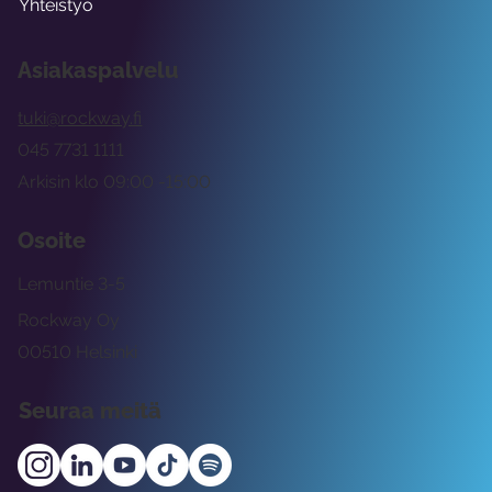
Yhteistyö
Asiakaspalvelu
tuki@rockway.fi
045 7731 1111
Arkisin klo 09:00 -15:00
Osoite
Lemuntie 3-5
Rockway Oy
00510 Helsinki
Seuraa meitä