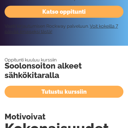
Katso oppitunti
Vaatii kirjautumisen Rockway palveluun.
Voit kokeilla 7
päivää ilmaiseksi tästä!
Oppitunti kuuluu kurssiin
Soolonsoiton alkeet
sähkökitaralla
Tutustu kurssiin
Motivoivat