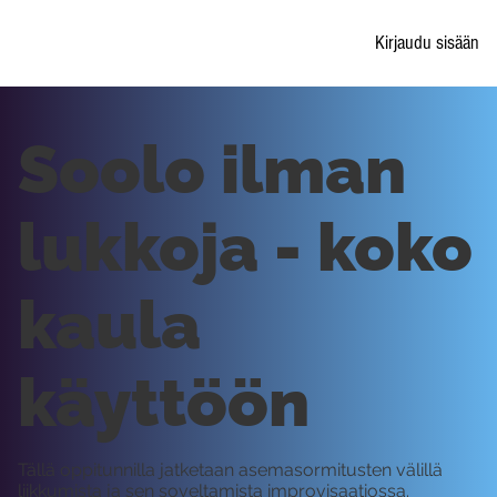
Kirjaudu sisään
Soolo ilman
lukkoja - koko
kaula
käyttöön
Tällä oppitunnilla jatketaan asemasormitusten välillä
liikkumista ja sen soveltamista improvisaatiossa.