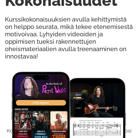
Kokonaisuudet
Kurssikokonaisuuksien avulla kehittymistä
on helppo seurata, mikä tekee etenemisestä
motivoivaa. Lyhyiden videoiden ja
oppimisen tueksi rakennettujen
oheismateriaalien avulla treenaaminen on
innostavaa!
Kokeile Ilmaiseksi
Kokeilemalla ilmaiseksi saat koko sisältömme käyttöösi
viikon ajaksi.