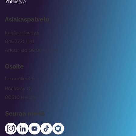
Yhteistyö
Asiakaspalvelu
tuki@rockway.fi
045 7731 1111
Arkisin klo 09:00 -15:00
Osoite
Lemuntie 3-5
Rockway Oy
00510 Helsinki
Seuraa meitä