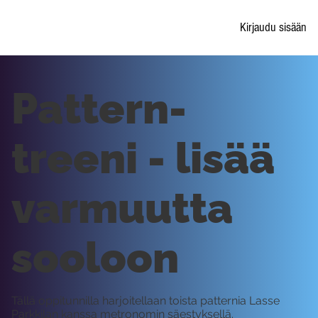
Kirjaudu sisään
Pattern-
treeni - lisää
varmuutta
sooloon
Tällä oppitunnilla harjoitellaan toista patternia Lasse
Parkkilan kanssa metronomin säestyksellä.