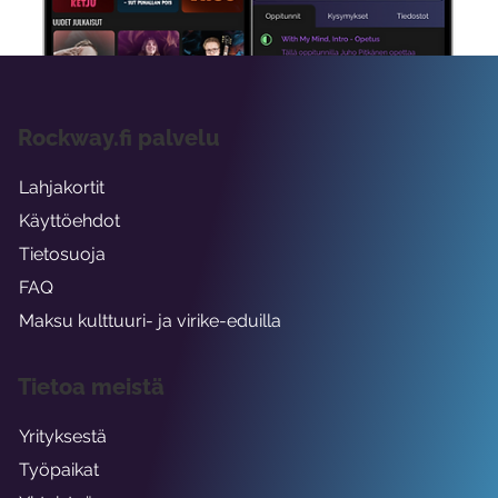
Rockway.fi palvelu
Lahjakortit
Käyttöehdot
Tietosuoja
FAQ
Maksu kulttuuri- ja virike-eduilla
Tietoa meistä
Yrityksestä
Työpaikat