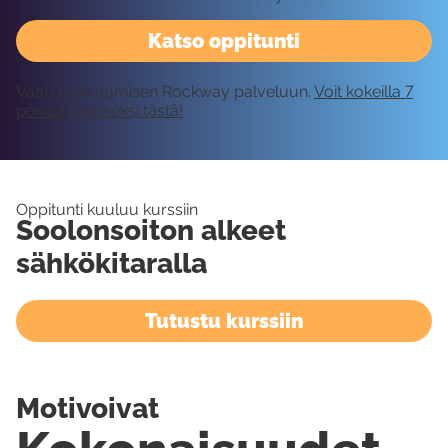
Katso oppitunti
Vaatii kirjautumisen Rockway palveluun.
Voit kokeilla 7
päivää ilmaiseksi tästä!
Oppitunti kuuluu kurssiin
Soolonsoiton alkeet
sähkökitaralla
Tutustu kurssiin
Motivoivat