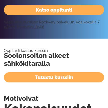
Katso oppitunti
Vaatii kirjautumisen Rockway palveluun.
Voit kokeilla 7
päivää ilmaiseksi tästä!
Oppitunti kuuluu kurssiin
Soolonsoiton alkeet
sähkökitaralla
Tutustu kurssiin
Motivoivat