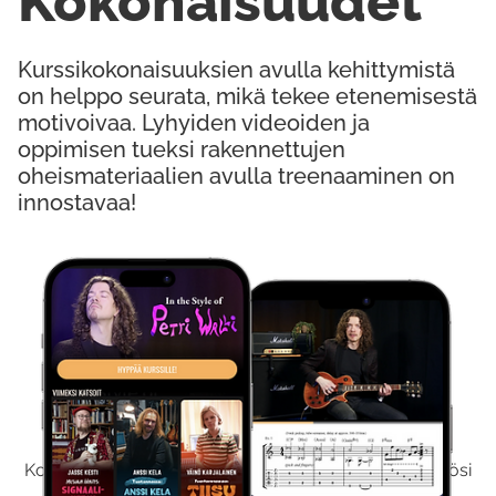
Kokonaisuudet
Kurssikokonaisuuksien avulla kehittymistä
on helppo seurata, mikä tekee etenemisestä
motivoivaa. Lyhyiden videoiden ja
oppimisen tueksi rakennettujen
oheismateriaalien avulla treenaaminen on
innostavaa!
Kokeile Ilmaiseksi
Kokeilemalla ilmaiseksi saat koko sisältömme käyttöösi
viikon ajaksi.