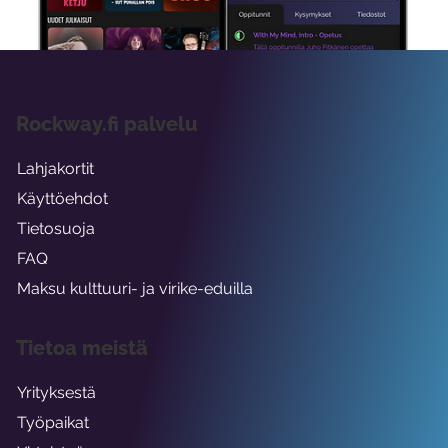
Rockway.fi palvelu
Lahjakortit
Käyttöehdot
Tietosuoja
FAQ
Maksu kulttuuri- ja virike-eduilla
Tietoa meistä
Yrityksestä
Työpaikat