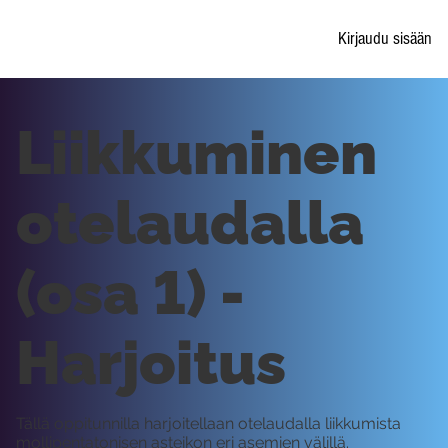
Kirjaudu sisään
Liikkuminen
otelaudalla
(osa 1) -
Harjoitus
Tällä oppitunnilla harjoitellaan otelaudalla liikkumista
mollipentatonisen asteikon eri asemien välillä.