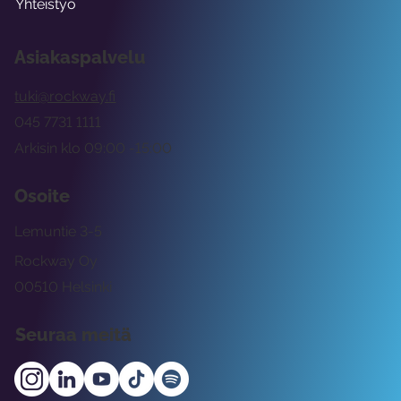
Yhteistyö
Asiakaspalvelu
tuki@rockway.fi
045 7731 1111
Arkisin klo 09:00 -15:00
Osoite
Lemuntie 3-5
Rockway Oy
00510 Helsinki
Seuraa meitä