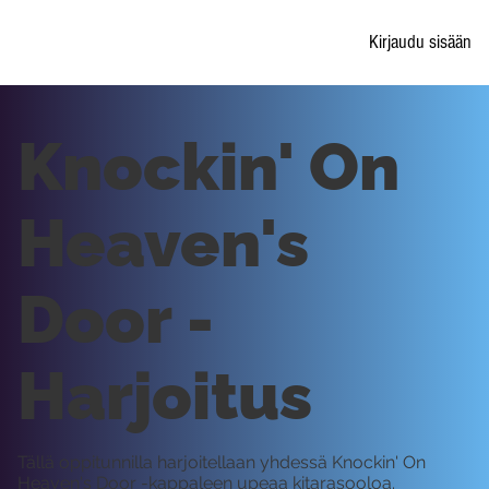
Kirjaudu sisään
Knockin' On
Heaven's
Door -
Harjoitus
Tällä oppitunnilla harjoitellaan yhdessä Knockin' On
Heaven's Door -kappaleen upeaa kitarasooloa.