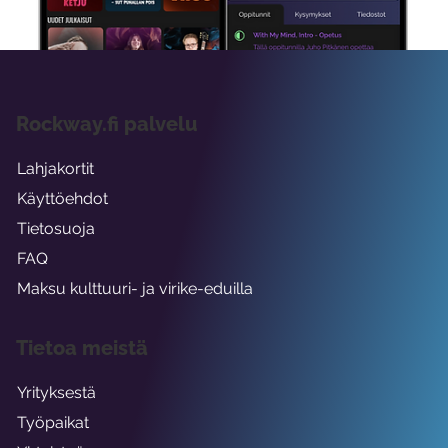
Rockway.fi palvelu
Lahjakortit
Käyttöehdot
Tietosuoja
FAQ
Maksu kulttuuri- ja virike-eduilla
Tietoa meistä
Yrityksestä
Työpaikat