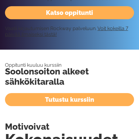
Katso oppitunti
Vaatii kirjautumisen Rockway palveluun.
Voit kokeilla 7
päivää ilmaiseksi tästä!
Oppitunti kuuluu kurssiin
Soolonsoiton alkeet
sähkökitaralla
Tutustu kurssiin
Motivoivat