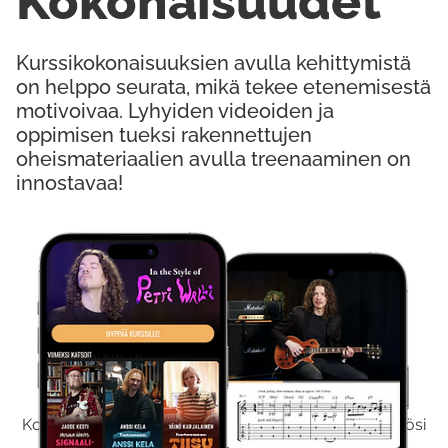
Kokonaisuudet
Kurssikokonaisuuksien avulla kehittymistä
on helppo seurata, mikä tekee etenemisestä
motivoivaa. Lyhyiden videoiden ja
oppimisen tueksi rakennettujen
oheismateriaalien avulla treenaaminen on
innostavaa!
Kokeile Ilmaiseksi
Kokeilemalla ilmaiseksi saat koko sisältömme käyttöösi
viikon ajaksi.