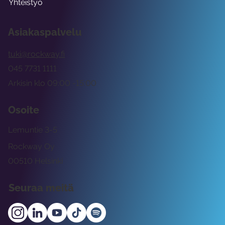
Yhteistyö
Asiakaspalvelu
tuki@rockway.fi
045 7731 1111
Arkisin klo 09:00 -15:00
Osoite
Lemuntie 3-5
Rockway Oy
00510 Helsinki
Seuraa meitä