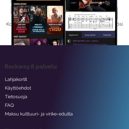
Kokeile Ilmaiseksi
Kokeilemalla ilmaiseksi saat koko sisältömme käyttöösi
viikon ajaksi.
Rockway.fi palvelu
Lahjakortit
Käyttöehdot
Tietosuoja
FAQ
Maksu kulttuuri- ja virike-eduilla