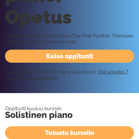
Opetus
Tällä oppitunnilla tutustutaan The Pink Panther Themeen
solistisen pianon näkökulmasta.
Katso oppitunti
Vaatii kirjautumisen Rockway palveluun.
Voit kokeilla 7
päivää ilmaiseksi tästä!
Oppitunti kuuluu kurssiin
Solistinen piano
Tutustu kurssiin