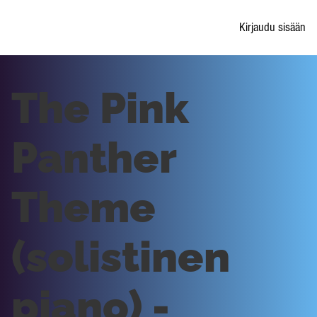
Kirjaudu sisään
The Pink
Panther
Theme
(solistinen
piano) -