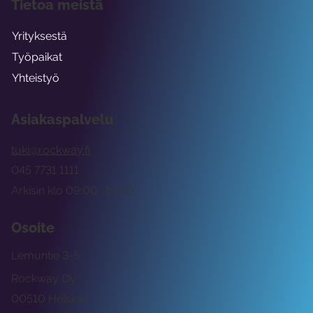
Tietoa meistä
Yrityksestä
Työpaikat
Yhteistyö
Asiakaspalvelu
tuki@rockway.fi
045 7731 1111
Arkisin klo 09:00 -15:00
Osoite
Lemuntie 3-5
Rockway Oy
00510 Helsinki