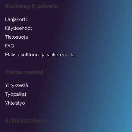
Rockway.fi palvelu
Lahjakortit
Käyttöehdot
Tietosuoja
FAQ
Maksu kulttuuri- ja virike-eduilla
Tietoa meistä
Yrityksestä
Työpaikat
Yhteistyö
Asiakaspalvelu