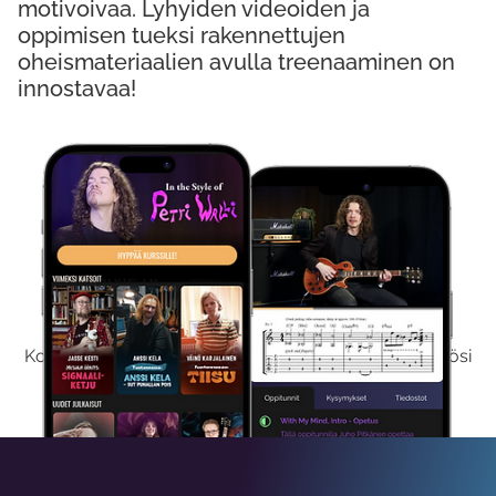
motivoivaa. Lyhyiden videoiden ja
oppimisen tueksi rakennettujen
oheismateriaalien avulla treenaaminen on
innostavaa!
Kokeile Ilmaiseksi
Kokeilemalla ilmaiseksi saat koko sisältömme käyttöösi
viikon ajaksi.