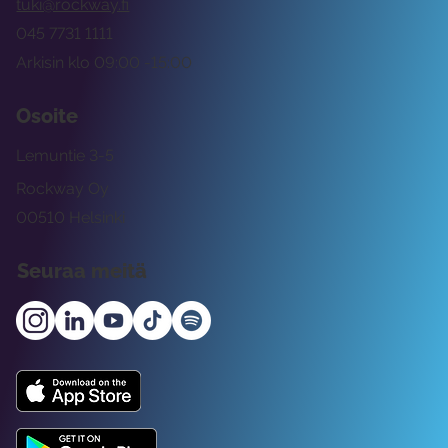
tuki@rockway.fi
045 7731 1111
Arkisin klo 09:00 -15:00
Osoite
Lemuntie 3-5
Rockway Oy
00510 Helsinki
Seuraa meitä