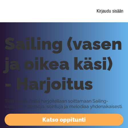
Kirjaudu sisään
Sailing (vasen
ja oikea käsi)
- Harjoitus
Tällä oppitunnilla harjoitellaan soittamaan Sailing-
kappaleen bassoja, sointuja ja melodiaa yhdenaikaisesti.
Katso oppitunti