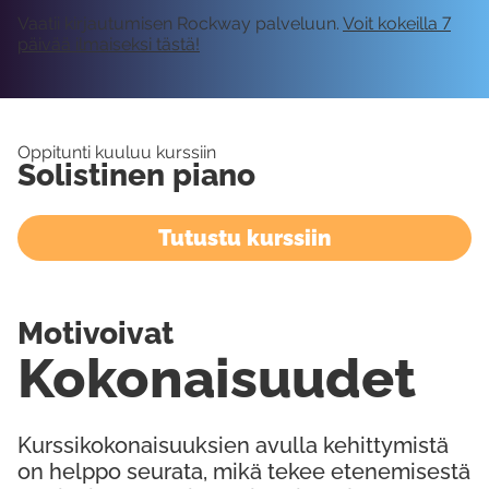
Vaatii kirjautumisen Rockway palveluun.
Voit kokeilla 7
päivää ilmaiseksi tästä!
Oppitunti kuuluu kurssiin
Solistinen piano
Tutustu kurssiin
Motivoivat
Kokonaisuudet
Kurssikokonaisuuksien avulla kehittymistä
on helppo seurata, mikä tekee etenemisestä