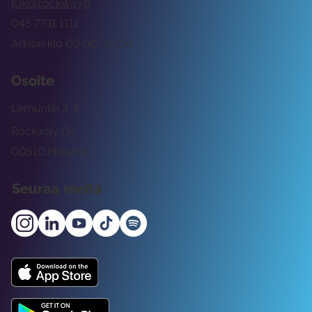
tuki@rockway.fi
045 7731 1111
Arkisin klo 09:00 -15:00
Osoite
Lemuntie 3-5
Rockway Oy
00510 Helsinki
Seuraa meitä