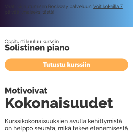
Vaatii kirjautumisen Rockway palveluun.
Voit kokeilla 7
päivää ilmaiseksi tästä!
Oppitunti kuuluu kurssiin
Solistinen piano
Tutustu kurssiin
Motivoivat
Kokonaisuudet
Kurssikokonaisuuksien avulla kehittymistä
on helppo seurata, mikä tekee etenemisestä