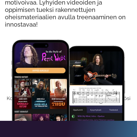
motivoivaa. Lyhyiden videoiden ja
oppimisen tueksi rakennettujen
oheismateriaalien avulla treenaaminen on
innostavaa!
Kokeile Ilmaiseksi
Kokeilemalla ilmaiseksi saat koko sisältömme käyttöösi
viikon ajaksi.