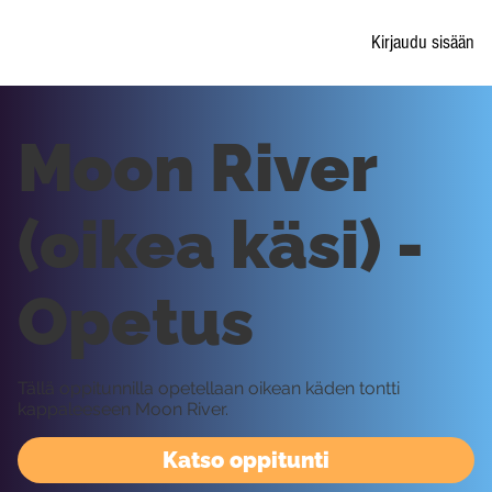
Kirjaudu sisään
Moon River
(oikea käsi) -
Opetus
Tällä oppitunnilla opetellaan oikean käden tontti
kappaleeseen Moon River.
Katso oppitunti