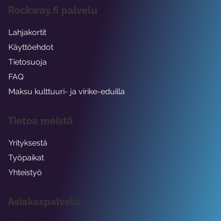
Rockway.fi palvelu
Lahjakortit
Käyttöehdot
Tietosuoja
FAQ
Maksu kulttuuri- ja virike-eduilla
Tietoa meistä
Yrityksestä
Työpaikat
Yhteistyö
Asiakaspalvelu