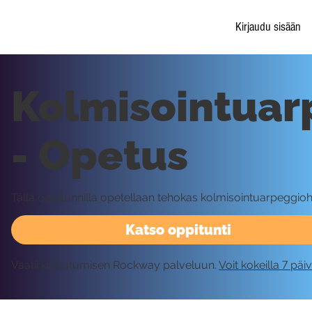
Kirjaudu sisään
Kolmisointuar
- Opetus
Tällä oppitunnilla opetellaan tehokas kolmisointuarpeggioh
Katso oppitunti
Vaatii kirjautumisen Rockway palveluun.
Voit kokeilla 7 päi