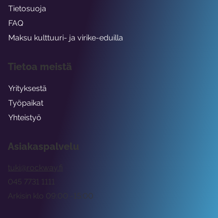
Tietosuoja
FAQ
Maksu kulttuuri- ja virike-eduilla
Tietoa meistä
Yrityksestä
Työpaikat
Yhteistyö
Asiakaspalvelu
tuki@rockway.fi
045 7731 1111
Arkisin klo 09:00 -15:00