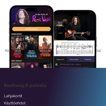
Kokeile Ilmaiseksi
Kokeilemalla ilmaiseksi saat koko sisältömme käyttöösi
viikon ajaksi.
Rockway.fi palvelu
Lahjakortit
Käyttöehdot