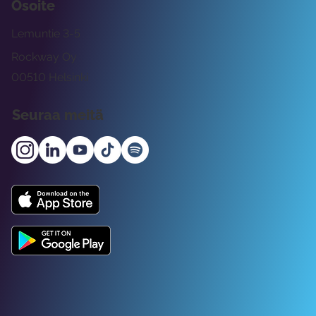
Osoite
Lemuntie 3-5
Rockway Oy
00510 Helsinki
Seuraa meitä