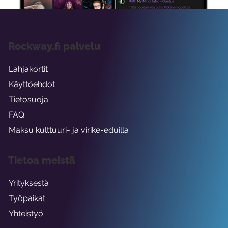
Rockway.fi palvelu
Lahjakortit
Käyttöehdot
Tietosuoja
FAQ
Maksu kulttuuri- ja virike-eduilla
Tietoa meistä
Yrityksestä
Työpaikat
Yhteistyö