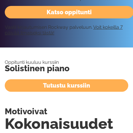
Katso oppitunti
Vaatii kirjautumisen Rockway palveluun.
Voit kokeilla 7
päivää ilmaiseksi tästä!
Oppitunti kuuluu kurssiin
Solistinen piano
Tutustu kurssiin
Motivoivat
Kokonaisuudet