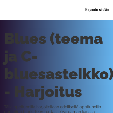
Kirjaudu sisään
Blues (teema
ja C-
bluesasteikko
- Harjoitus
Tällä oppitunnilla harjoitellaan edellisellä oppitunnilla
opeteltua blues-teemaa Jasse Varpaman kanssa.