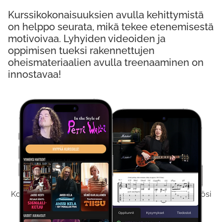
Kurssikokonaisuuksien avulla kehittymistä
on helppo seurata, mikä tekee etenemisestä
motivoivaa. Lyhyiden videoiden ja
oppimisen tueksi rakennettujen
oheismateriaalien avulla treenaaminen on
innostavaa!
Kokeile Ilmaiseksi
Kokeilemalla ilmaiseksi saat koko sisältömme käyttöösi
viikon ajaksi.