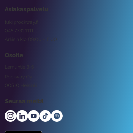
Asiakaspalvelu
tuki@rockway.fi
045 7731 1111
Arkisin klo 09:00 -15:00
Osoite
Lemuntie 3-5
Rockway Oy
00510 Helsinki
Seuraa meitä