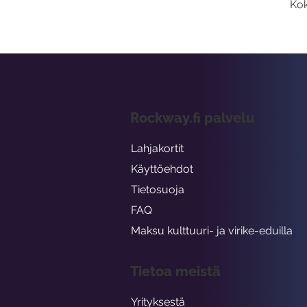
Kok
Rockway.fi palvelu
Lahjakortit
Käyttöehdot
Tietosuoja
FAQ
Maksu kulttuuri- ja virike-eduilla
Tietoa meistä
Yrityksestä