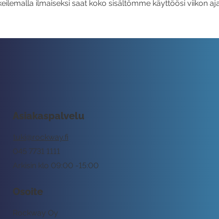
eilemalla ilmaiseksi saat koko sisältömme käyttöösi viikon aja
Asiakaspalvelu
tuki@rockway.fi
045 7731 1111
Arkisin klo 09:00 -15:00
Osoite
Rockway Oy