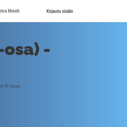
etoa Meistä
Kirjaudu sisään
-osa) -
en B-osaa.