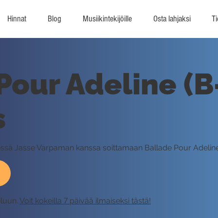
Hinnat
Blog
Musiikintekijöille
Osta lahjaksi
Ti
Pour Adeline (B
s
hdessä Jasse Varpaman kanssa soittamaan Ballade Pour Adelin
eluun.
Voit kokeilla 7 päivää ilmaiseksi tästä!