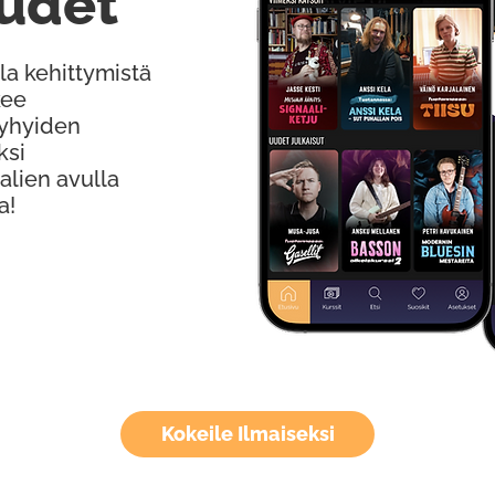
udet
la kehittymistä
kee
Lyhyiden
ksi
alien avulla
a!
Kokeile Ilmaiseksi