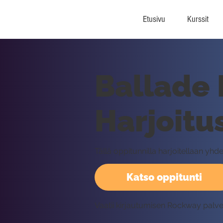
Etusivu
Kurssit
Ballade 
Harjoitu
Tällä oppitunnilla harjoitellaan y
Katso oppitunti
Vaatii kirjautumisen Rockway palv