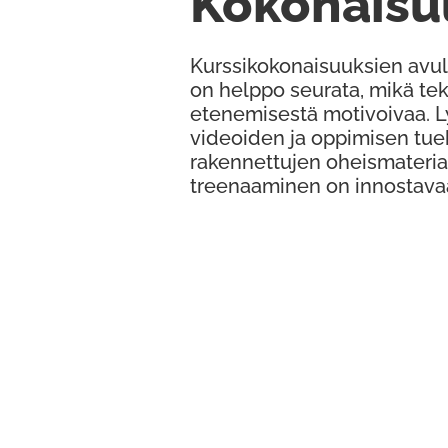
Kokonaisu
Kurssikokonaisuuksien avul
on helppo seurata, mikä te
etenemisestä motivoivaa. 
videoiden ja oppimisen tue
rakennettujen oheismateria
treenaaminen on innostava