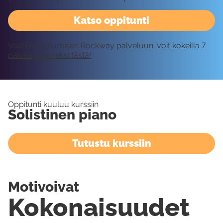
Katso oppitunti
Vaatii kirjautumisen Rockway palveluun.
Voit kokeilla 7
päivää ilmaiseksi tästä!
Oppitunti kuuluu kurssiin
Solistinen piano
Tutustu kurssiin
Motivoivat
Kokonaisuudet