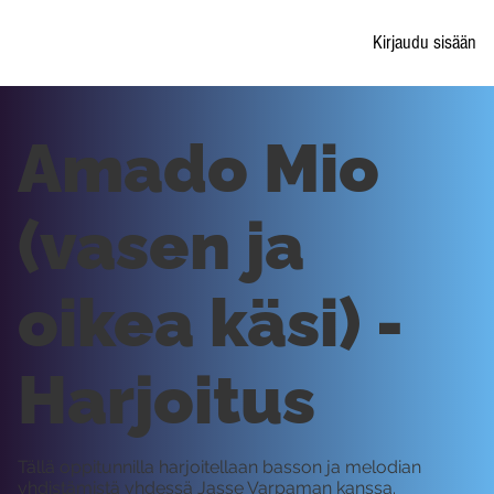
Kirjaudu sisään
Amado Mio
(vasen ja
oikea käsi) -
Harjoitus
Tällä oppitunnilla harjoitellaan basson ja melodian
yhdistämistä yhdessä Jasse Varpaman kanssa.