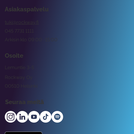
Asiakaspalvelu
tuki@rockway.fi
045 7731 1111
Arkisin klo 09:00 -15:00
Osoite
Lemuntie 3-5
Rockway Oy
00510 Helsinki
Seuraa meitä