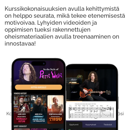
Kurssikokonaisuuksien avulla kehittymistä
on helppo seurata, mikä tekee etenemisestä
motivoivaa. Lyhyiden videoiden ja
oppimisen tueksi rakennettujen
oheismateriaalien avulla treenaaminen on
innostavaa!
Kokeile Ilmaiseksi
Kokeilemalla ilmaiseksi saat koko sisältömme käyttöösi
viikon ajaksi.