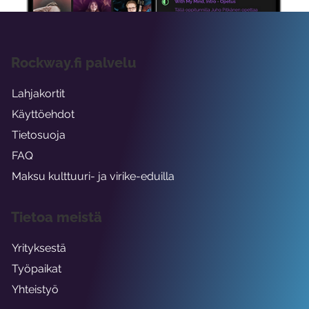
Rockway.fi palvelu
Lahjakortit
Käyttöehdot
Tietosuoja
FAQ
Maksu kulttuuri- ja virike-eduilla
Tietoa meistä
Yrityksestä
Työpaikat
Yhteistyö