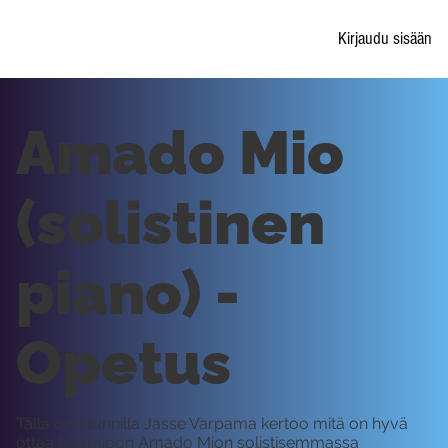
Kirjaudu sisään
Amado Mio
(solistinen
piano) -
Opetus
Tällä oppitunnilla Jasse Varpama kertoo mitä on hyvä
ottaa huomioon Amado Mion solistisemmassa