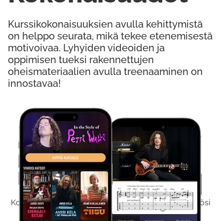
Kurssikokonaisuuksien avulla kehittymistä
on helppo seurata, mikä tekee etenemisestä
motivoivaa. Lyhyiden videoiden ja
oppimisen tueksi rakennettujen
oheismateriaalien avulla treenaaminen on
innostavaa!
Kokeile Ilmaiseksi
Kokeilemalla ilmaiseksi saat koko sisältömme käyttöösi
viikon ajaksi.