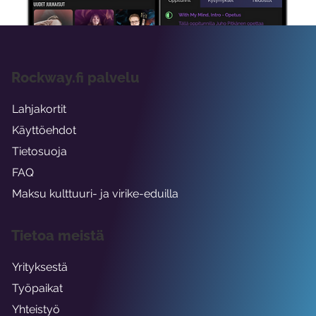
Rockway.fi palvelu
Lahjakortit
Käyttöehdot
Tietosuoja
FAQ
Maksu kulttuuri- ja virike-eduilla
Tietoa meistä
Yrityksestä
Työpaikat
Yhteistyö