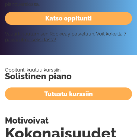
pianoversiossa.
Katso oppitunti
Vaatii kirjautumisen Rockway palveluun.
Voit kokeilla 7
päivää ilmaiseksi tästä!
Oppitunti kuuluu kurssiin
Solistinen piano
Tutustu kurssiin
Motivoivat
Kokonaisuudet