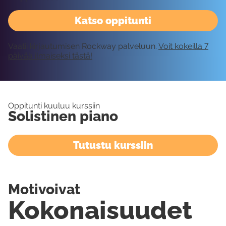
Katso oppitunti
Vaatii kirjautumisen Rockway palveluun.
Voit kokeilla 7
päivää ilmaiseksi tästä!
Oppitunti kuuluu kurssiin
Solistinen piano
Tutustu kurssiin
Motivoivat
Kokonaisuudet