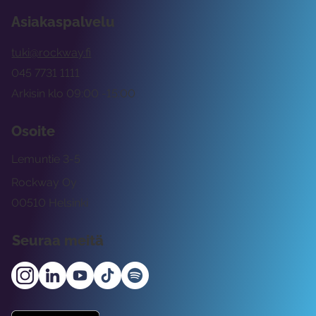
Asiakaspalvelu
tuki@rockway.fi
045 7731 1111
Arkisin klo 09:00 -15:00
Osoite
Lemuntie 3-5
Rockway Oy
00510 Helsinki
Seuraa meitä