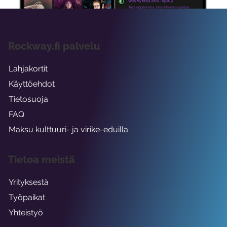
Rockway.fi palvelu
Lahjakortit
Käyttöehdot
Tietosuoja
FAQ
Maksu kulttuuri- ja virike-eduilla
Tietoa meistä
Yrityksestä
Työpaikat
Yhteistyö