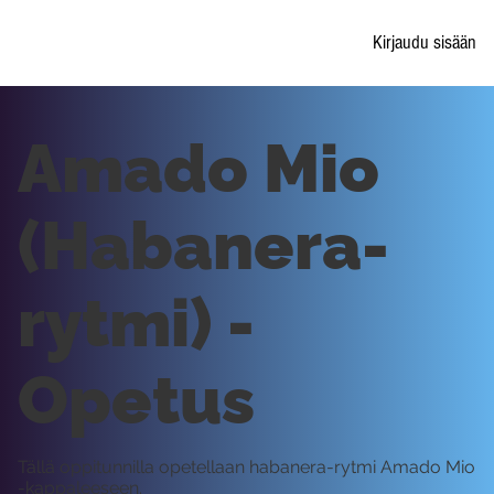
Kirjaudu sisään
Amado Mio
(Habanera-
rytmi) -
Opetus
Tällä oppitunnilla opetellaan habanera-rytmi Amado Mio
-kappaleeseen.