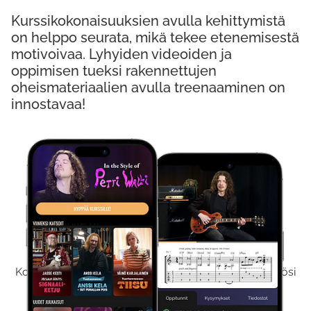
Kurssikokonaisuuksien avulla kehittymistä
on helppo seurata, mikä tekee etenemisestä
motivoivaa. Lyhyiden videoiden ja
oppimisen tueksi rakennettujen
oheismateriaalien avulla treenaaminen on
innostavaa!
Kokeile Ilmaiseksi
Kokeilemalla ilmaiseksi saat koko sisältömme käyttöösi
viikon ajaksi.