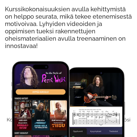
Kurssikokonaisuuksien avulla kehittymistä
on helppo seurata, mikä tekee etenemisestä
motivoivaa. Lyhyiden videoiden ja
oppimisen tueksi rakennettujen
oheismateriaalien avulla treenaaminen on
innostavaa!
Kokeile Ilmaiseksi
Kokeilemalla ilmaiseksi saat koko sisältömme käyttöösi
viikon ajaksi.