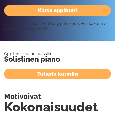
Katso oppitunti
Vaatii kirjautumisen Rockway palveluun.
Voit kokeilla 7
päivää ilmaiseksi tästä!
Oppitunti kuuluu kurssiin
Solistinen piano
Tutustu kurssiin
Motivoivat
Kokonaisuudet