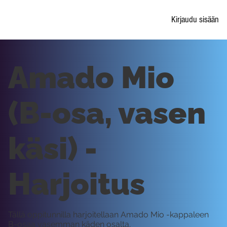
Kirjaudu sisään
Amado Mio
(B-osa, vasen
käsi) -
Harjoitus
Tällä oppitunnilla harjoitellaan Amado Mio -kappaleen
B-osaa vasemman käden osalta.