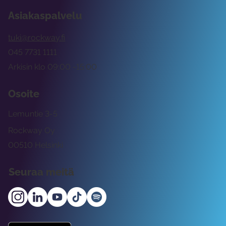
Asiakaspalvelu
tuki@rockway.fi
045 7731 1111
Arkisin klo 09:00 -15:00
Osoite
Lemuntie 3-5
Rockway Oy
00510 Helsinki
Seuraa meitä