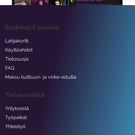
Rockway.fi palvelu
Lahjakortit
Käyttöehdot
Tietosuoja
FAQ
Maksu kulttuuri- ja virike-eduilla
Tietoa meistä
Yrityksestä
Työpaikat
Yhteistyö