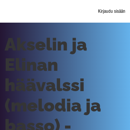
Kirjaudu sisään
Akselin ja
Elinan
häävalssi
(melodia ja
basso) -