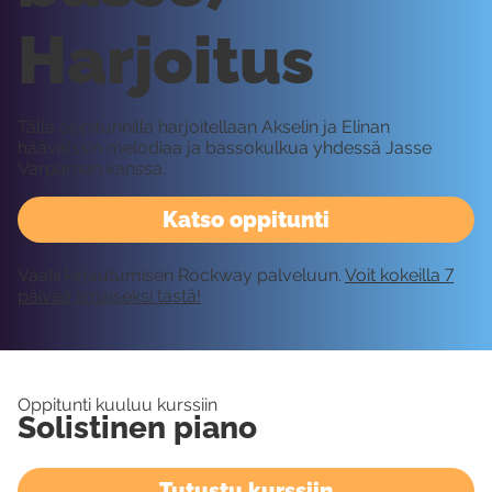
Harjoitus
Tällä oppitunnilla harjoitellaan Akselin ja Elinan
häävalssin melodiaa ja bassokulkua yhdessä Jasse
Varpaman kanssa.
Katso oppitunti
Vaatii kirjautumisen Rockway palveluun.
Voit kokeilla 7
päivää ilmaiseksi tästä!
Oppitunti kuuluu kurssiin
Solistinen piano
Tutustu kurssiin