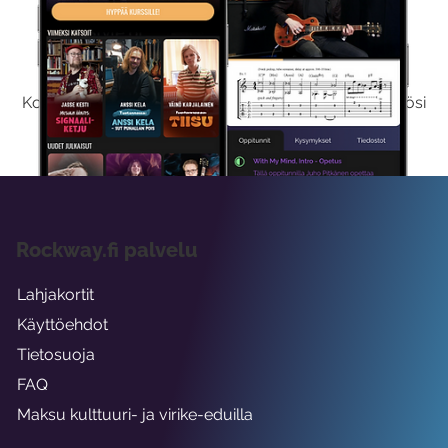
Kokeile Ilmaiseksi
Kokeilemalla ilmaiseksi saat koko sisältömme käyttöösi
viikon ajaksi.
Rockway.fi palvelu
Lahjakortit
Käyttöehdot
Tietosuoja
FAQ
Maksu kulttuuri- ja virike-eduilla