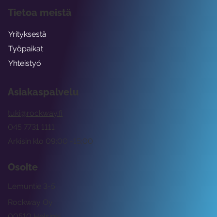
Tietoa meistä
Yrityksestä
Työpaikat
Yhteistyö
Asiakaspalvelu
tuki@rockway.fi
045 7731 1111
Arkisin klo 09:00 -15:00
Osoite
Lemuntie 3-5
Rockway Oy
00510 Helsinki