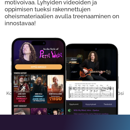
motivoivaa. Lyhyiden videoiden ja
oppimisen tueksi rakennettujen
oheismateriaalien avulla treenaaminen on
innostavaa!
Kokeile Ilmaiseksi
Kokeilemalla ilmaiseksi saat koko sisältömme käyttöösi
viikon ajaksi.