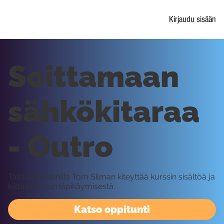
Kirjaudu sisään
Soittamaan
sähkökitaraa
- Outro
Tällä oppitunnilla Tom Silman kiteyttää kurssin sisältöä ja
kiittää kurssin läpikäymisestä.
Katso oppitunti