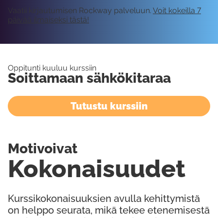
Vaatii kirjautumisen Rockway palveluun.
Voit kokeilla 7
päivää ilmaiseksi tästä!
Oppitunti kuuluu kurssiin
Soittamaan sähkökitaraa
Tutustu kurssiin
Motivoivat
Kokonaisuudet
Kurssikokonaisuuksien avulla kehittymistä
on helppo seurata, mikä tekee etenemisestä