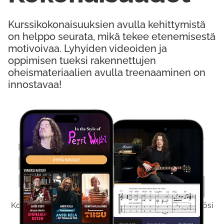
Kurssikokonaisuuksien avulla kehittymistä
on helppo seurata, mikä tekee etenemisestä
motivoivaa. Lyhyiden videoiden ja
oppimisen tueksi rakennettujen
oheismateriaalien avulla treenaaminen on
innostavaa!
Kokeile Ilmaiseksi
Kokeilemalla ilmaiseksi saat koko sisältömme käyttöösi
viikon ajaksi.