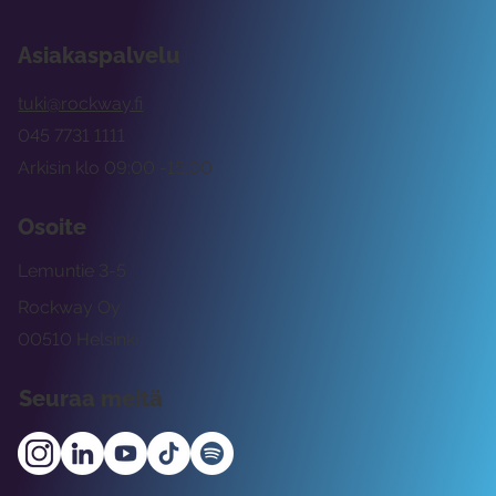
Asiakaspalvelu
tuki@rockway.fi
045 7731 1111
Arkisin klo 09:00 -15:00
Osoite
Lemuntie 3-5
Rockway Oy
00510 Helsinki
Seuraa meitä