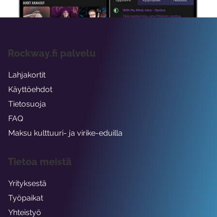
Rockway.fi palvelu
Lahjakortit
Käyttöehdot
Tietosuoja
FAQ
Maksu kulttuuri- ja virike-eduilla
Tietoa meistä
Yrityksestä
Työpaikat
Yhteistyö