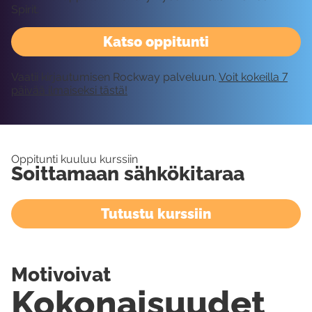
Spirit.
Katso oppitunti
Vaatii kirjautumisen Rockway palveluun.
Voit kokeilla 7
päivää ilmaiseksi tästä!
Oppitunti kuuluu kurssiin
Soittamaan sähkökitaraa
Tutustu kurssiin
Motivoivat
Kokonaisuudet