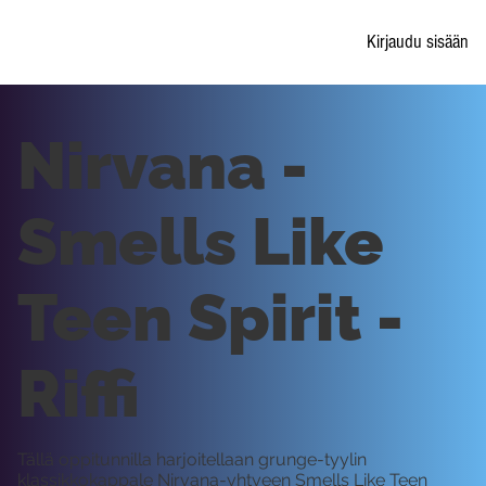
Kirjaudu sisään
Nirvana -
Smells Like
Teen Spirit -
Riffi
Tällä oppitunnilla harjoitellaan grunge-tyylin
klassikkokappale Nirvana-yhtyeen Smells Like Teen