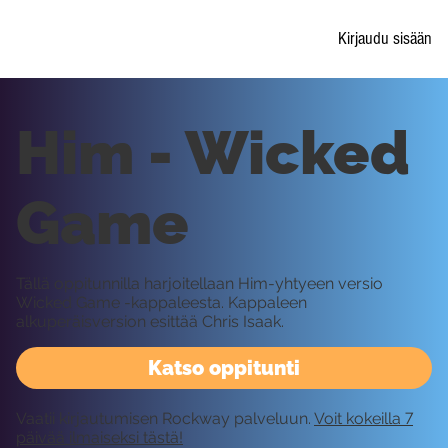
Kirjaudu sisään
Him - Wicked
Game
Tällä oppitunnilla harjoitellaan Him-yhtyeen versio
Wicked Game -kappaleesta. Kappaleen
alkuperäisversion esittää Chris Isaak.
Katso oppitunti
Vaatii kirjautumisen Rockway palveluun.
Voit kokeilla 7
päivää ilmaiseksi tästä!