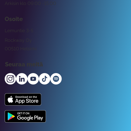
Arkisin klo 09:00 -15:00
Osoite
Lemuntie 3-5
Rockway Oy
00510 Helsinki
Seuraa meitä