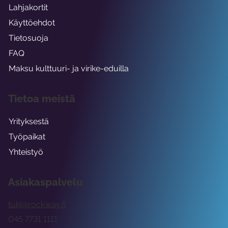
Lahjakortit
Käyttöehdot
Tietosuoja
FAQ
Maksu kulttuuri- ja virike-eduilla
Tietoa meistä
Yrityksestä
Työpaikat
Yhteistyö
Asiakaspalvelu
tuki@rockway.fi
045 7731 1111