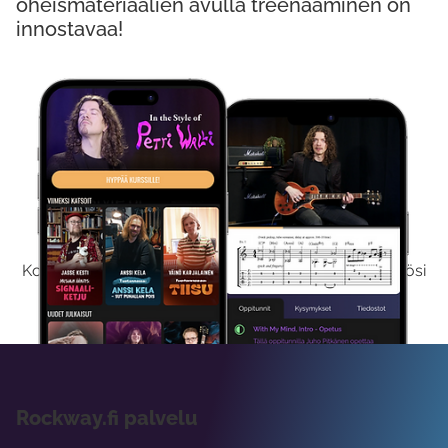
oheismateriaalien avulla treenaaminen on
innostavaa!
Kokeile Ilmaiseksi
Kokeilemalla ilmaiseksi saat koko sisältömme käyttöösi
viikon ajaksi.
Rockway.fi palvelu