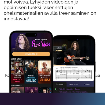
motivoivaa. Lyhyiden videoiden ja
oppimisen tueksi rakennettujen
oheismateriaalien avulla treenaaminen on
innostavaa!
Kokeile Ilmaiseksi
Kokeilemalla ilmaiseksi saat koko sisältömme käyttöösi
viikon ajaksi.