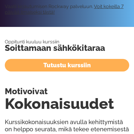
Vaatii kirjautumisen Rockway palveluun.
Voit kokeilla 7
päivää ilmaiseksi tästä!
Oppitunti kuuluu kurssiin
Soittamaan sähkökitaraa
Tutustu kurssiin
Motivoivat
Kokonaisuudet
Kurssikokonaisuuksien avulla kehittymistä
on helppo seurata, mikä tekee etenemisestä