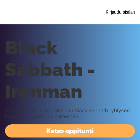
Kirjaudu sisään
Black
Sabbath -
Ironman
Tällä oppitunnilla harjoitellaan Black Sabbath -yhtyeen
legendaarinen kappale Ironman.
Katso oppitunti