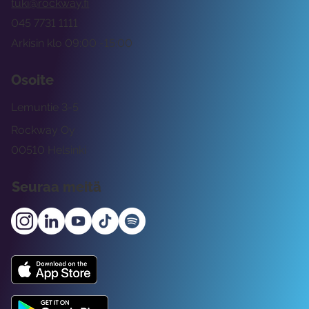
tuki@rockway.fi
045 7731 1111
Arkisin klo 09:00 -15:00
Osoite
Lemuntie 3-5
Rockway Oy
00510 Helsinki
Seuraa meitä