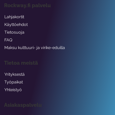
Rockway.fi palvelu
Lahjakortit
Käyttöehdot
Tietosuoja
FAQ
Maksu kulttuuri- ja virike-eduilla
Tietoa meistä
Yrityksestä
Työpaikat
Yhteistyö
Asiakaspalvelu