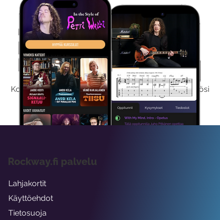
Kokeile Ilmaiseksi
Kokeilemalla ilmaiseksi saat koko sisältömme käyttöösi
viikon ajaksi.
Rockway.fi palvelu
Lahjakortit
Käyttöehdot
Tietosuoja