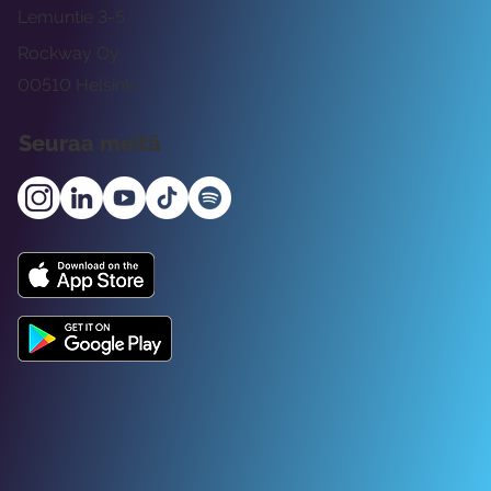
Lemuntie 3-5
Rockway Oy
00510 Helsinki
Seuraa meitä