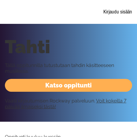
Kirjaudu sisään
Tahti
Tällä oppitunnilla tutustutaan tahdin käsitteeseen
musiikissa.
Katso oppitunti
Vaatii kirjautumisen Rockway palveluun.
Voit kokeilla 7
päivää ilmaiseksi tästä!
Oppitunti kuuluu kurssiin