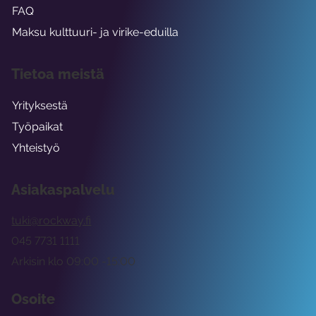
FAQ
Maksu kulttuuri- ja virike-eduilla
Tietoa meistä
Yrityksestä
Työpaikat
Yhteistyö
Asiakaspalvelu
tuki@rockway.fi
045 7731 1111
Arkisin klo 09:00 -15:00
Osoite