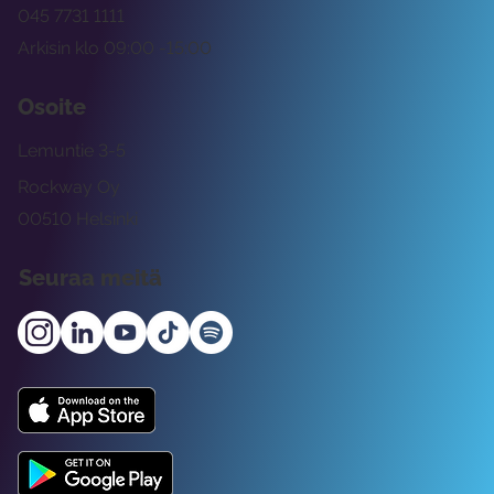
045 7731 1111
Arkisin klo 09:00 -15:00
Osoite
Lemuntie 3-5
Rockway Oy
00510 Helsinki
Seuraa meitä