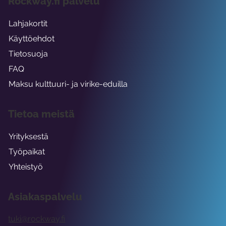
Rockway.fi palvelu
Lahjakortit
Käyttöehdot
Tietosuoja
FAQ
Maksu kulttuuri- ja virike-eduilla
Tietoa meistä
Yrityksestä
Työpaikat
Yhteistyö
Asiakaspalvelu
tuki@rockway.fi