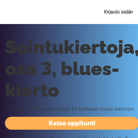
Kirjaudu sisään
Sointukiertoja
osa 3, blues-
kierto
Tällä oppitunnilla tutustutaan 12-tahtiseen blues-kiertoon.
Katso oppitunti