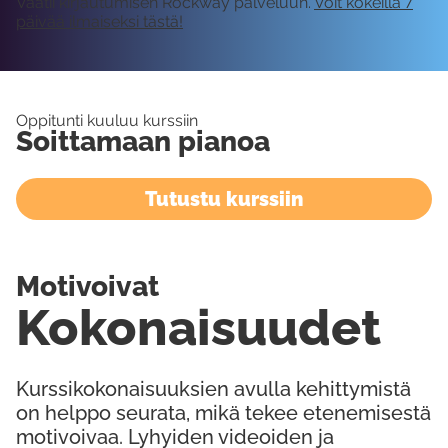
Vaatii kirjautumisen Rockway palveluun.
Voit kokeilla 7
päivää ilmaiseksi tästä!
Oppitunti kuuluu kurssiin
Soittamaan pianoa
Tutustu kurssiin
Motivoivat
Kokonaisuudet
Kurssikokonaisuuksien avulla kehittymistä
on helppo seurata, mikä tekee etenemisestä
motivoivaa. Lyhyiden videoiden ja