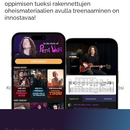
oppimisen tueksi rakennettujen
oheismateriaalien avulla treenaaminen on
innostavaa!
Kokeile Ilmaiseksi
Kokeilemalla ilmaiseksi saat koko sisältömme käyttöösi
viikon ajaksi.