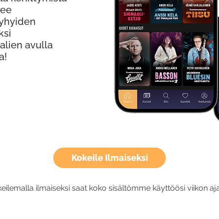
kee
Lyhyiden
ksi
alien avulla
a!
Kokeile Ilmaiseksi
eilemalla ilmaiseksi saat koko sisältömme käyttöösi viikon aja