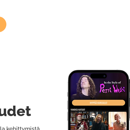
udet
la kehittymistä