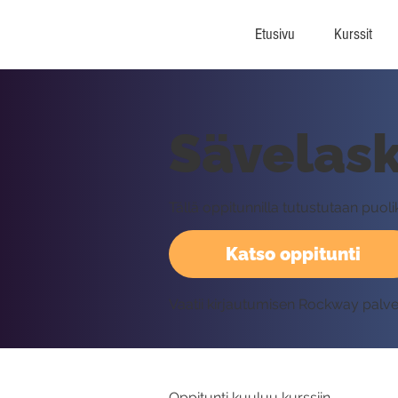
Etusivu
Kurssit
Sävelask
Tällä oppitunnilla tutustutaan puo
Katso oppitunti
Vaatii kirjautumisen Rockway palv
Oppitunti kuuluu kurssiin