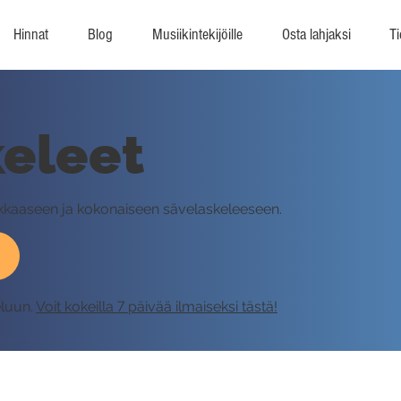
Hinnat
Blog
Musiikintekijöille
Osta lahjaksi
Ti
eleet
likkaaseen ja kokonaiseen sävelaskeleeseen.
eluun.
Voit kokeilla 7 päivää ilmaiseksi tästä!