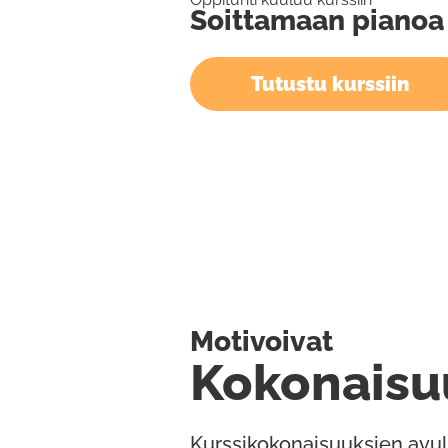
Soittamaan pianoa
Tutustu kurssiin
Motivoivat
Kokonaisu
Kurssikokonaisuuksien avul