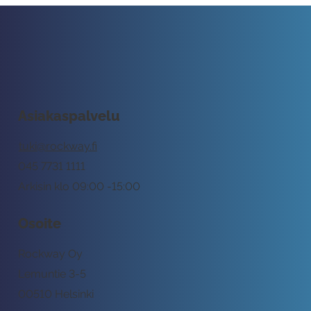
Asiakaspalvelu
tuki@rockway.fi
045 7731 1111
Arkisin klo 09:00 -15:00
Osoite
Rockway Oy
Lemuntie 3-5
00510 Helsinki