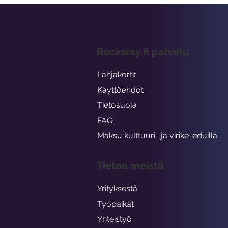
Rockway.fi palvelu
Lahjakortit
Käyttöehdot
Tietosuoja
FAQ
Maksu kulttuuri- ja virike-eduilla
Tietoa meistä
Yrityksestä
Työpaikat
Yhteistyö