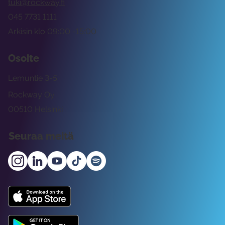
tuki@rockway.fi
045 7731 1111
Arkisin klo 09:00 -15:00
Osoite
Lemuntie 3-5
Rockway Oy
00510 Helsinki
Seuraa meitä