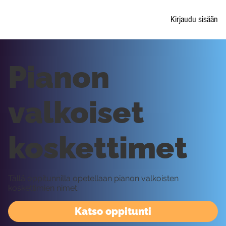
Kirjaudu sisään
Pianon
valkoiset
koskettimet
Tällä oppitunnilla opetellaan pianon valkoisten
koskettimien nimet.
Katso oppitunti