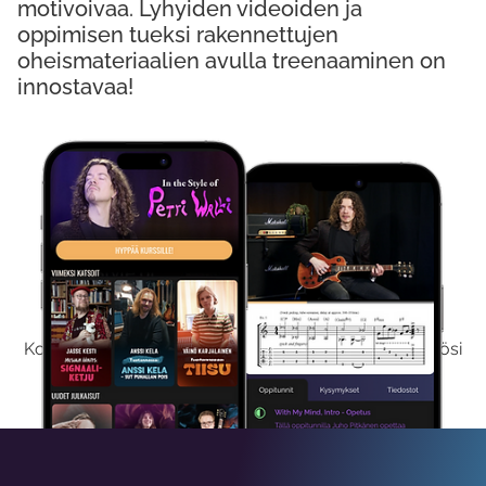
motivoivaa. Lyhyiden videoiden ja
oppimisen tueksi rakennettujen
oheismateriaalien avulla treenaaminen on
innostavaa!
Kokeile Ilmaiseksi
Kokeilemalla ilmaiseksi saat koko sisältömme käyttöösi
viikon ajaksi.