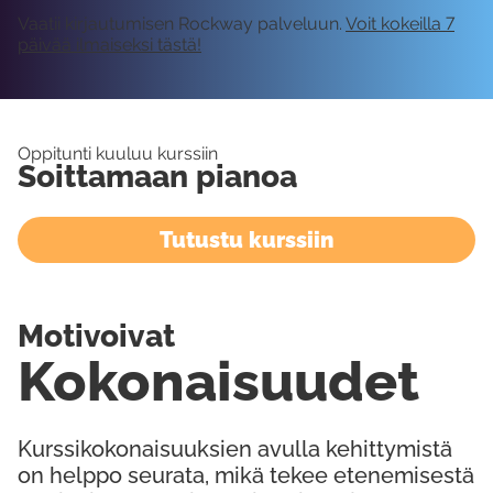
Vaatii kirjautumisen Rockway palveluun.
Voit kokeilla 7
päivää ilmaiseksi tästä!
Oppitunti kuuluu kurssiin
Soittamaan pianoa
Tutustu kurssiin
Motivoivat
Kokonaisuudet
Kurssikokonaisuuksien avulla kehittymistä
on helppo seurata, mikä tekee etenemisestä