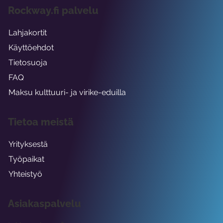
Rockway.fi palvelu
Lahjakortit
Käyttöehdot
Tietosuoja
FAQ
Maksu kulttuuri- ja virike-eduilla
Tietoa meistä
Yrityksestä
Työpaikat
Yhteistyö
Asiakaspalvelu