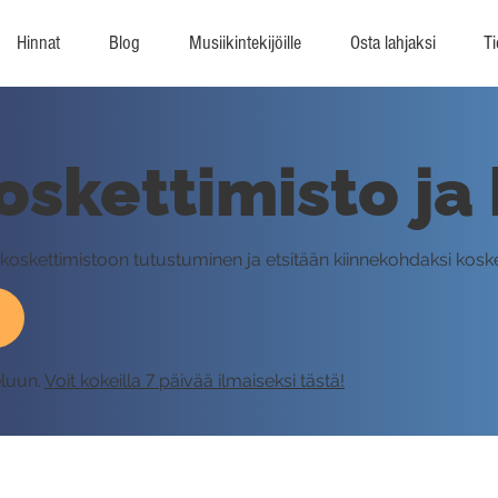
Hinnat
Blog
Musiikintekijöille
Osta lahjaksi
Ti
oskettimisto ja
n koskettimistoon tutustuminen ja etsitään kiinnekohdaksi koske
eluun.
Voit kokeilla 7 päivää ilmaiseksi tästä!