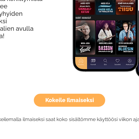
kee
Lyhyiden
ksi
alien avulla
a!
Kokeile Ilmaiseksi
eilemalla ilmaiseksi saat koko sisältömme käyttöösi viikon aja