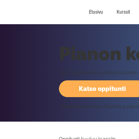
Etusivu
Kurssit
Pianon k
Tällä oppitunnilla aloitetaan piano
Katso oppitunti
Vaatii kirjautumisen Rockway palv
Oppitunti kuuluu kurssiin