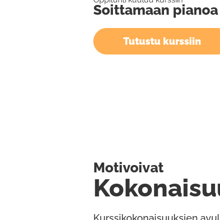
Soittamaan pianoa
Tutustu kurssiin
Motivoivat
Kokonaisu
Kurssikokonaisuuksien avul