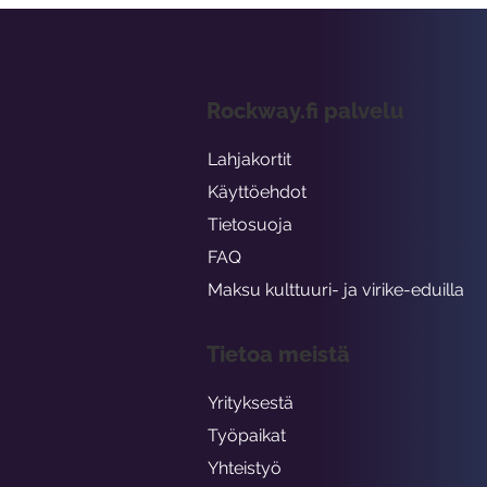
Rockway.fi palvelu
Lahjakortit
Käyttöehdot
Tietosuoja
FAQ
Maksu kulttuuri- ja virike-eduilla
Tietoa meistä
Yrityksestä
Työpaikat
Yhteistyö