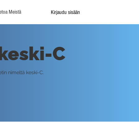
etoa Meistä
Kirjaudu sisään
 keski-C
tin nimeltä keski-C.