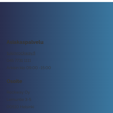
Asiakaspalvelu
tuki@rockway.fi
045 7731 1111
Arkisin klo 09:00 -15:00
Osoite
Rockway Oy
Lemuntie 3-5
00510 Helsinki