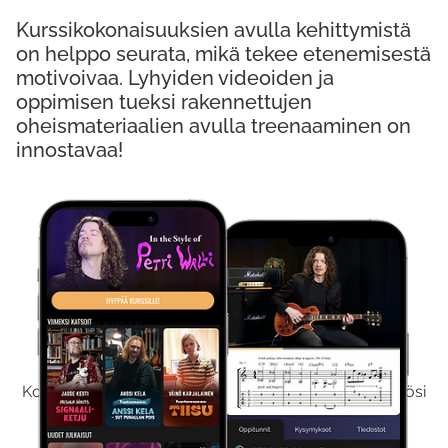
Kurssikokonaisuuksien avulla kehittymistä
on helppo seurata, mikä tekee etenemisestä
motivoivaa. Lyhyiden videoiden ja
oppimisen tueksi rakennettujen
oheismateriaalien avulla treenaaminen on
innostavaa!
Kokeile Ilmaiseksi
Kokeilemalla ilmaiseksi saat koko sisältömme käyttöösi
viikon ajaksi.