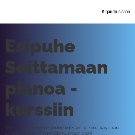
Kirjaudu sisään
Esipuhe
Soittamaan
pianoa -
kurssiin
Tämä oppitunti on esipuhe kurssiin, ja siinä käydään
lyhyesti läpi mitä kurssilla tuleman pitää.