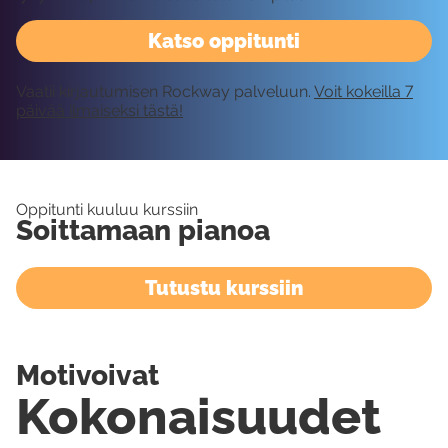
Katso oppitunti
Vaatii kirjautumisen Rockway palveluun.
Voit kokeilla 7
päivää ilmaiseksi tästä!
Oppitunti kuuluu kurssiin
Soittamaan pianoa
Tutustu kurssiin
Motivoivat
Kokonaisuudet