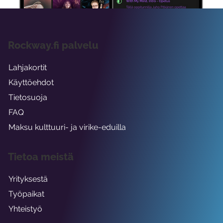
Rockway.fi palvelu
Lahjakortit
Käyttöehdot
Tietosuoja
FAQ
Maksu kulttuuri- ja virike-eduilla
Tietoa meistä
Yrityksestä
Työpaikat
Yhteistyö