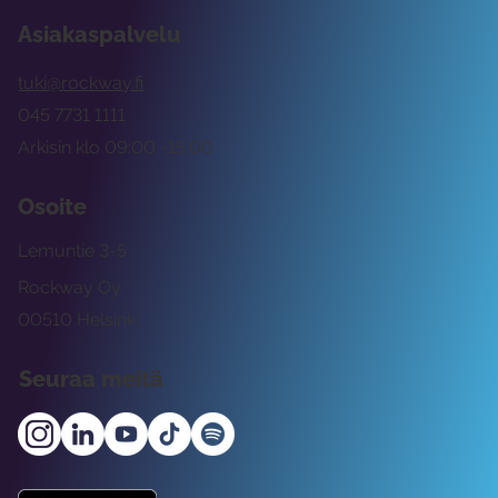
Asiakaspalvelu
tuki@rockway.fi
045 7731 1111
Arkisin klo 09:00 -15:00
Osoite
Lemuntie 3-5
Rockway Oy
00510 Helsinki
Seuraa meitä