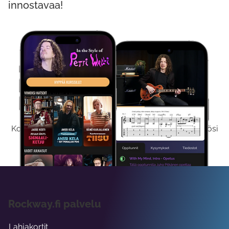
innostavaa!
Kokeile Ilmaiseksi
Kokeilemalla ilmaiseksi saat koko sisältömme käyttöösi
viikon ajaksi.
Rockway.fi palvelu
Lahjakortit