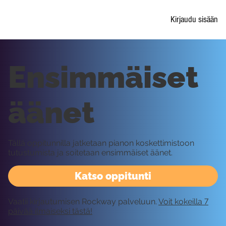
Kirjaudu sisään
Ensimmäiset
äänet
Tällä oppitunnilla jatketaan pianon koskettimistoon
tutustumista ja soitetaan ensimmäiset äänet.
Katso oppitunti
Vaatii kirjautumisen Rockway palveluun.
Voit kokeilla 7
päivää ilmaiseksi tästä!