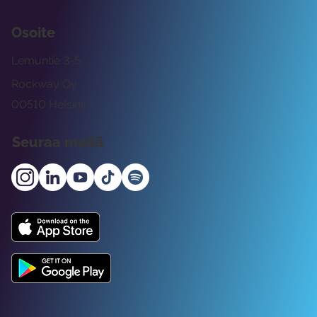
Osoite
Lemuntie 3-5
Rockway Oy
00510 Helsinki
Seuraa meitä