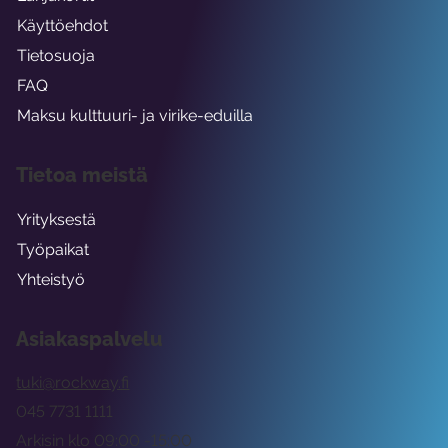
Käyttöehdot
Tietosuoja
FAQ
Maksu kulttuuri- ja virike-eduilla
Tietoa meistä
Yrityksestä
Työpaikat
Yhteistyö
Asiakaspalvelu
tuki@rockway.fi
045 7731 1111
Arkisin klo 09:00 -15:00