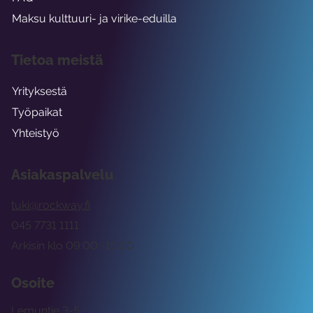
Maksu kulttuuri- ja virike-eduilla
Tietoa meistä
Yrityksestä
Työpaikat
Yhteistyö
Asiakaspalvelu
tuki@rockway.fi
045 7731 1111
Arkisin klo 09:00 -15:00
Osoite
Lemuntie 3-5