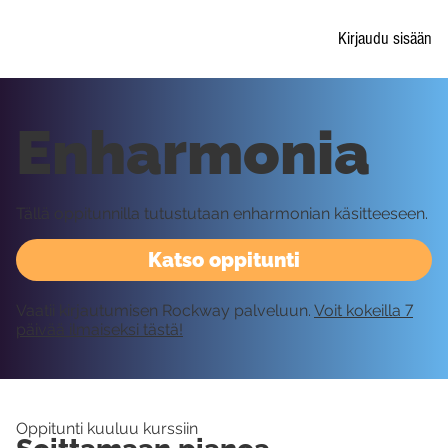
Kirjaudu sisään
Enharmonia
Tällä oppitunnilla tutustutaan enharmonian käsitteeseen.
Katso oppitunti
Vaatii kirjautumisen Rockway palveluun.
Voit kokeilla 7
päivää ilmaiseksi tästä!
Oppitunti kuuluu kurssiin