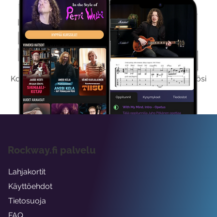
Kokeile Ilmaiseksi
Kokeilemalla ilmaiseksi saat koko sisältömme käyttöösi
viikon ajaksi.
Rockway.fi palvelu
Lahjakortit
Käyttöehdot
Tietosuoja
FAQ