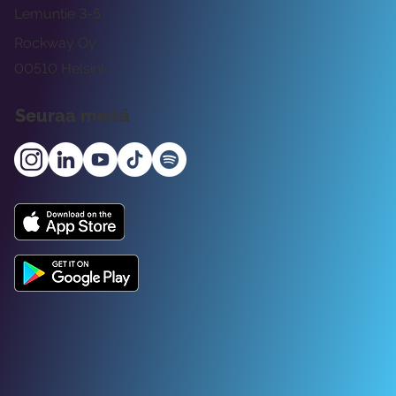
Lemuntie 3-5
Rockway Oy
00510 Helsinki
Seuraa meitä