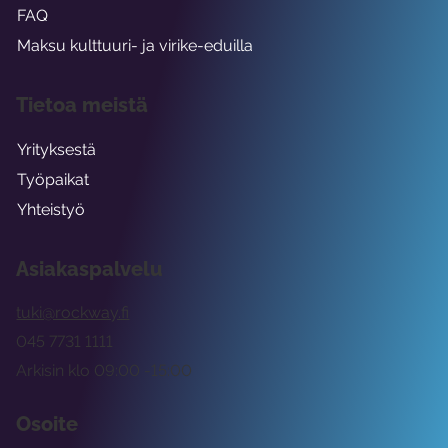
FAQ
Maksu kulttuuri- ja virike-eduilla
Tietoa meistä
Yrityksestä
Työpaikat
Yhteistyö
Asiakaspalvelu
tuki@rockway.fi
045 7731 1111
Arkisin klo 09:00 -15:00
Osoite