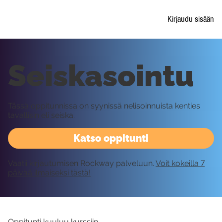
Kirjaudu sisään
Seiskasointu
Tässä oppitunnissa on syynissä nelisoinnuista kenties
tavallisin eli seiska.
Katso oppitunti
Vaatii kirjautumisen Rockway palveluun.
Voit kokeilla 7
päivää ilmaiseksi tästä!
Oppitunti kuuluu kurssiin