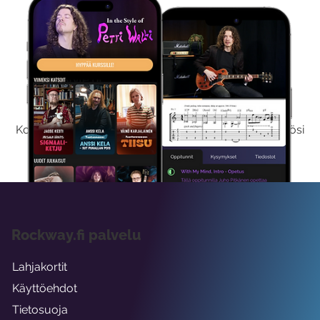
Kokeile Ilmaiseksi
Kokeilemalla ilmaiseksi saat koko sisältömme käyttöösi
viikon ajaksi.
Rockway.fi palvelu
Lahjakortit
Käyttöehdot
Tietosuoja