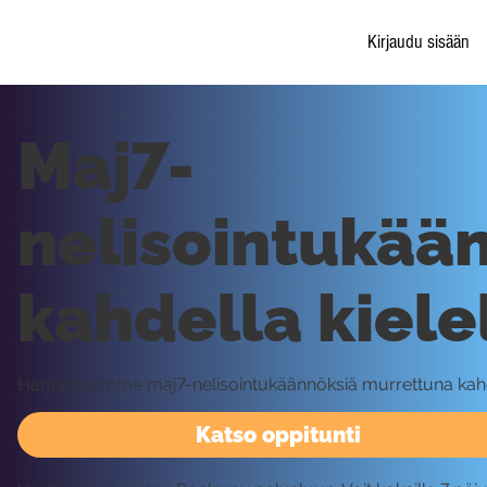
Kirjaudu sisään
Maj7-
nelisointukää
kahdella kiele
Harjoittelemme maj7-nelisointukäännöksiä murrettuna kahde
Katso oppitunti