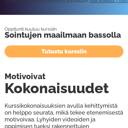
Vaatii kirjautumisen Rockway palveluun.
Voit kokeilla 7 päi
Oppitunti kuuluu kurssiin
Sointujen maailmaan bassolla
Tutustu kurssiin
Motivoivat
Kokonaisuudet
Kurssikokonaisuuksien avulla kehittymistä
on helppo seurata, mikä tekee etenemisestä
motivoivaa. Lyhyiden videoiden ja
oppimisen tueksi rakennettujen