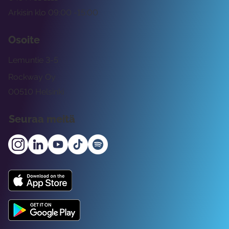
Arkisin klo 09:00 -15:00
Osoite
Lemuntie 3-5
Rockway Oy
00510 Helsinki
Seuraa meitä