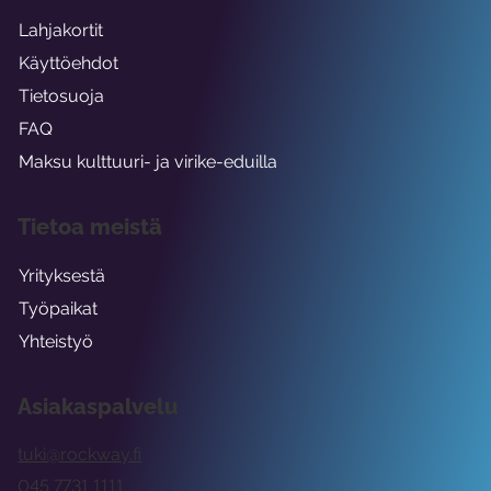
Lahjakortit
Käyttöehdot
Tietosuoja
FAQ
Maksu kulttuuri- ja virike-eduilla
Tietoa meistä
Yrityksestä
Työpaikat
Yhteistyö
Asiakaspalvelu
tuki@rockway.fi
045 7731 1111