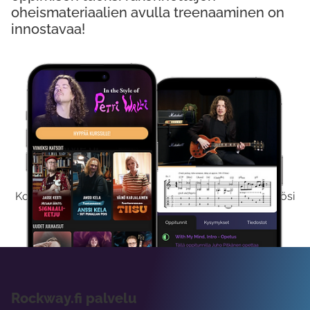
oheismateriaalien avulla treenaaminen on
innostavaa!
Kokeile Ilmaiseksi
Kokeilemalla ilmaiseksi saat koko sisältömme käyttöösi
viikon ajaksi.
Rockway.fi palvelu