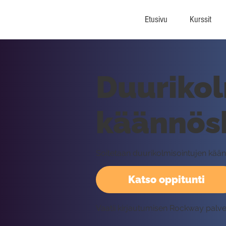
Etusivu
Kurssit
Duurikol
käännösh
Soitetaan duurikolmisointujen käänn
Katso oppitunti
Vaatii kirjautumisen Rockway palv