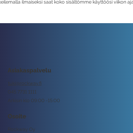
eilemalla ilmaiseksi saat koko sisältömme käyttöösi viikon aja
Asiakaspalvelu
tuki@rockway.fi
045 7731 1111
Arkisin klo 09:00 -15:00
Osoite
Rockway Oy