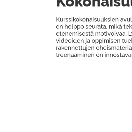
Kokonaisu
Kurssikokonaisuuksien avul
on helppo seurata, mikä te
etenemisestä motivoivaa. 
videoiden ja oppimisen tue
rakennettujen oheismateria
treenaaminen on innostava