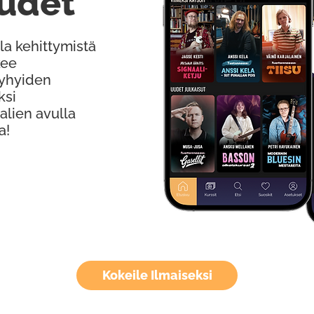
udet
la kehittymistä
kee
Lyhyiden
ksi
alien avulla
a!
Kokeile Ilmaiseksi