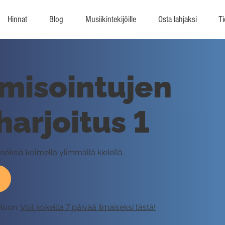
Hinnat
Blog
Musiikintekijöille
Osta lahjaksi
Ti
misointujen
arjoitus 1
öksiä kolmella ylimmällä kielellä.
eluun.
Voit kokeilla 7 päivää ilmaiseksi tästä!