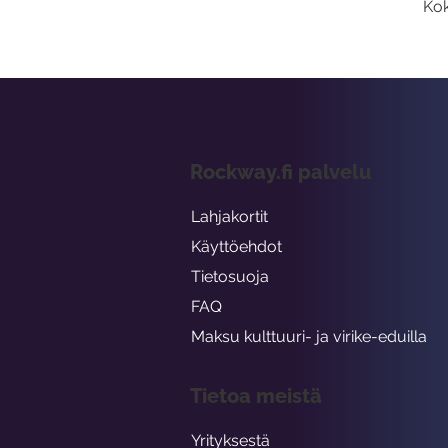
Kok
Rockway.fi palvelu
Lahjakortit
Käyttöehdot
Tietosuoja
FAQ
Maksu kulttuuri- ja virike-eduilla
Tietoa meistä
Yrityksestä