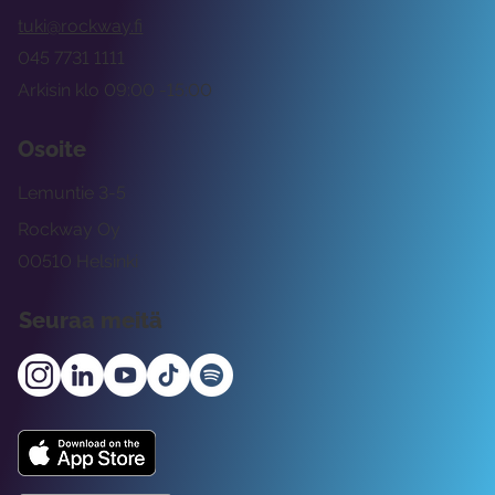
tuki@rockway.fi
045 7731 1111
Arkisin klo 09:00 -15:00
Osoite
Lemuntie 3-5
Rockway Oy
00510 Helsinki
Seuraa meitä