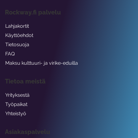
Rockway.fi palvelu
Lahjakortit
Käyttöehdot
Tietosuoja
FAQ
Maksu kulttuuri- ja virike-eduilla
Tietoa meistä
Yrityksestä
Työpaikat
Yhteistyö
Asiakaspalvelu