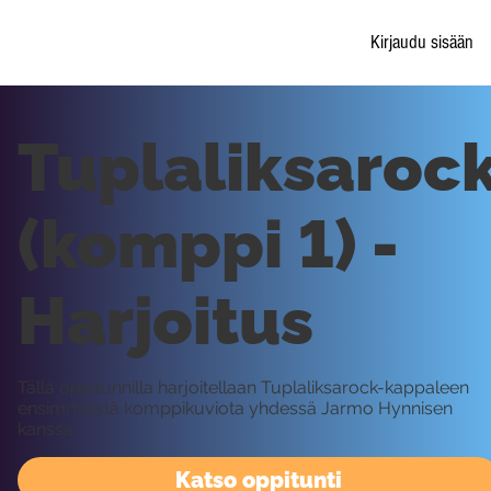
Kirjaudu sisään
Tuplaliksaroc
(komppi 1) -
Harjoitus
Tällä oppitunnilla harjoitellaan Tuplaliksarock-kappaleen
ensimmäistä komppikuviota yhdessä Jarmo Hynnisen
kanssa.
Katso oppitunti