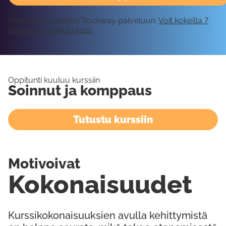
Vaatii kirjautumisen Rockway palveluun.
Voit kokeilla 7
päivää ilmaiseksi tästä!
Oppitunti kuuluu kurssiin
Soinnut ja komppaus
Tutustu kurssiin
Motivoivat
Kokonaisuudet
Kurssikokonaisuuksien avulla kehittymistä