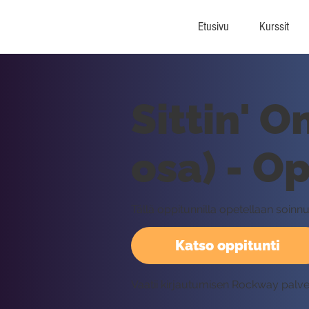
Etusivu
Kurssit
Sittin' O
osa) - O
Tällä oppitunnilla opetellaan soinn
Katso oppitunti
Vaatii kirjautumisen Rockway palv