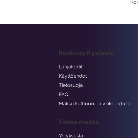
Kok
Rockway.fi palvelu
Lahjakortit
Käyttöehdot
Tietosuoja
FAQ
Maksu kulttuuri- ja virike-eduilla
Tietoa meistä
Yrityksestä