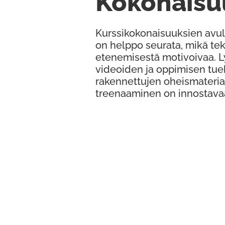
Kokonaisu
Kurssikokonaisuuksien avul
on helppo seurata, mikä te
etenemisestä motivoivaa. 
videoiden ja oppimisen tue
rakennettujen oheismateria
treenaaminen on innostava