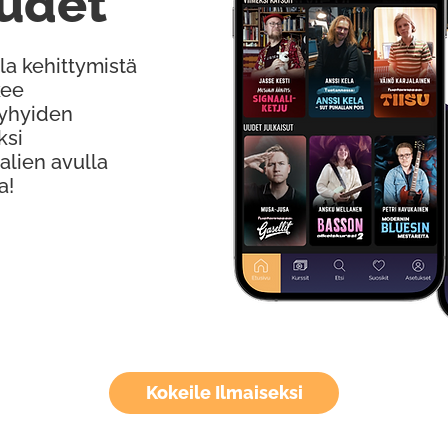
udet
la kehittymistä
kee
Lyhyiden
ksi
alien avulla
a!
Kokeile Ilmaiseksi