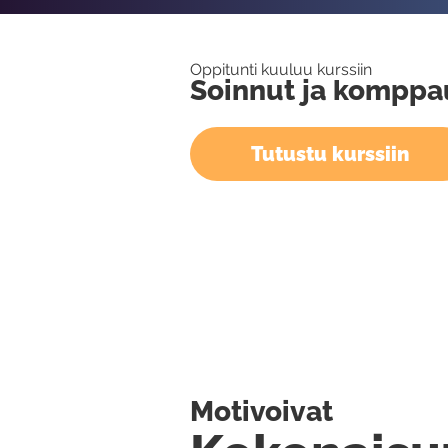
Oppitunti kuuluu kurssiin
Soinnut ja komppa
Tutustu kurssiin
Motivoivat