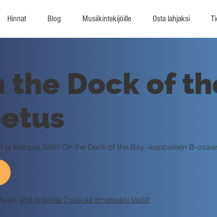
Hinnat
Blog
Musiikintekijöille
Osta lahjaksi
Ti
n the Dock of th
petus
ut ja komppi Sittin' On the Dock of the Bay -kappaleen B-osaa
eluun.
Voit kokeilla 7 päivää ilmaiseksi tästä!