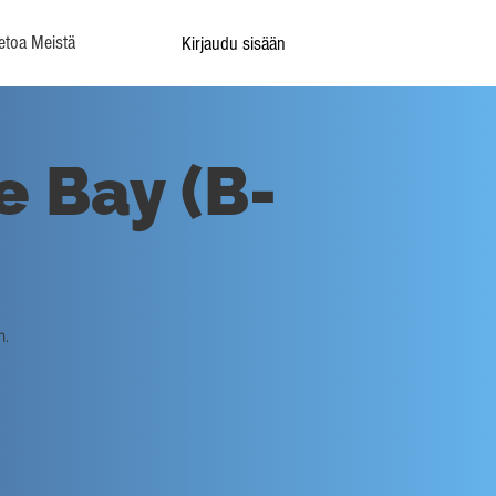
etoa Meistä
Kirjaudu sisään
e Bay (B-
n.