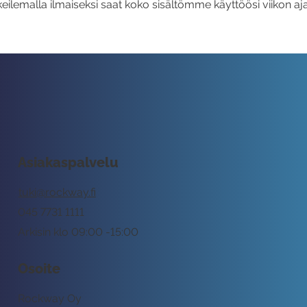
eilemalla ilmaiseksi saat koko sisältömme käyttöösi viikon aja
Asiakaspalvelu
tuki@rockway.fi
045 7731 1111
Arkisin klo 09:00 -15:00
Osoite
Rockway Oy