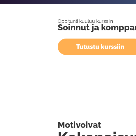
Oppitunti kuuluu kurssiin
Soinnut ja komppa
Tutustu kurssiin
Motivoivat