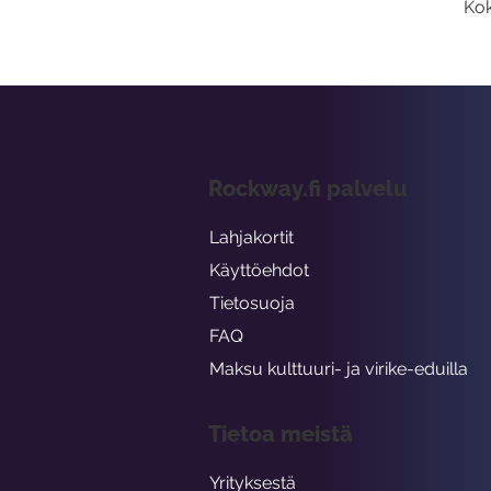
Kok
Rockway.fi palvelu
Lahjakortit
Käyttöehdot
Tietosuoja
FAQ
Maksu kulttuuri- ja virike-eduilla
Tietoa meistä
Yrityksestä