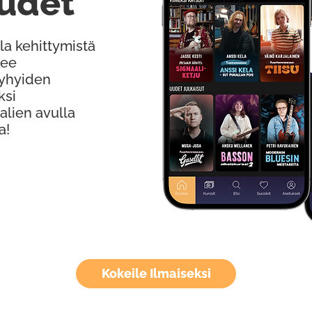
udet
la kehittymistä
kee
Lyhyiden
ksi
alien avulla
a!
Kokeile Ilmaiseksi