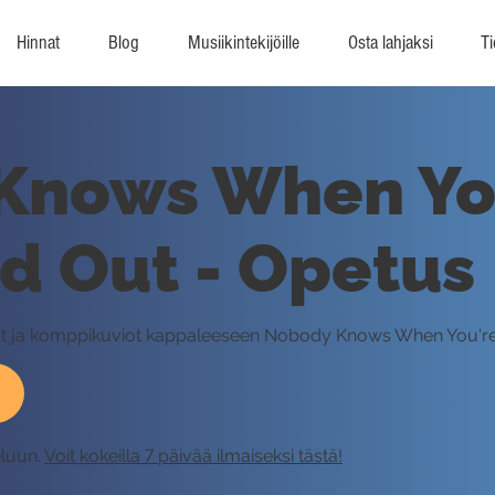
Hinnat
Blog
Musiikintekijöille
Osta lahjaksi
Ti
Knows When Yo
d Out - Opetus
innut ja komppikuviot kappaleeseen Nobody Knows When You'
eluun.
Voit kokeilla 7 päivää ilmaiseksi tästä!