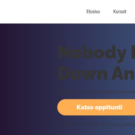
Etusivu
Kurssit
Nobody 
Down An
Tällä oppitunnilla opetellaan so
Katso oppitunti
Vaatii kirjautumisen Rockway palv