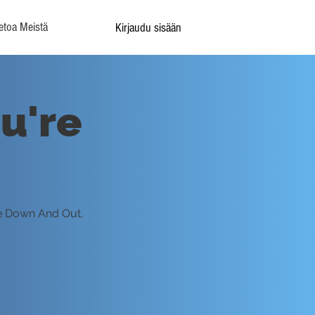
etoa Meistä
Kirjaudu sisään
u're
re Down And Out.