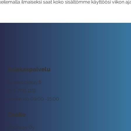
eilemalla ilmaiseksi saat koko sisältömme käyttöösi viikon aja
Asiakaspalvelu
tuki@rockway.fi
045 7731 1111
Arkisin klo 09:00 -15:00
Osoite
Rockway Oy