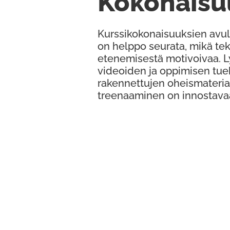
Kokonaisu
Kurssikokonaisuuksien avul
on helppo seurata, mikä te
etenemisestä motivoivaa. 
videoiden ja oppimisen tue
rakennettujen oheismateria
treenaaminen on innostava