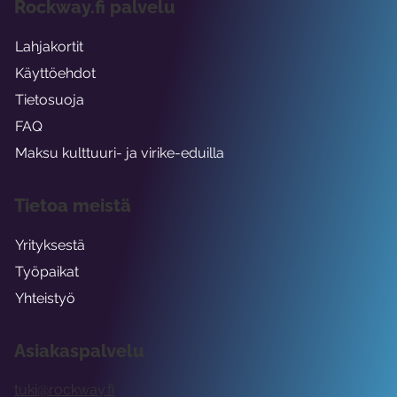
Rockway.fi palvelu
Lahjakortit
Käyttöehdot
Tietosuoja
FAQ
Maksu kulttuuri- ja virike-eduilla
Tietoa meistä
Yrityksestä
Työpaikat
Yhteistyö
Asiakaspalvelu
tuki@rockway.fi