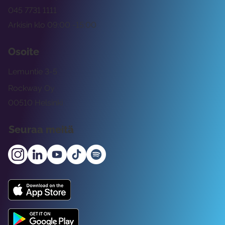
045 7731 1111
Arkisin klo 09:00 -15:00
Osoite
Lemuntie 3-5
Rockway Oy
00510 Helsinki
Seuraa meitä