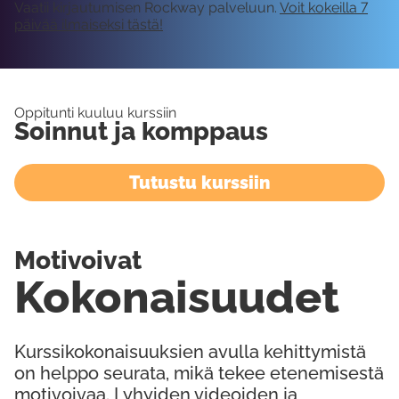
Vaatii kirjautumisen Rockway palveluun.
Voit kokeilla 7
päivää ilmaiseksi tästä!
Oppitunti kuuluu kurssiin
Soinnut ja komppaus
Tutustu kurssiin
Motivoivat
Kokonaisuudet
Kurssikokonaisuuksien avulla kehittymistä
on helppo seurata, mikä tekee etenemisestä
motivoivaa. Lyhyiden videoiden ja