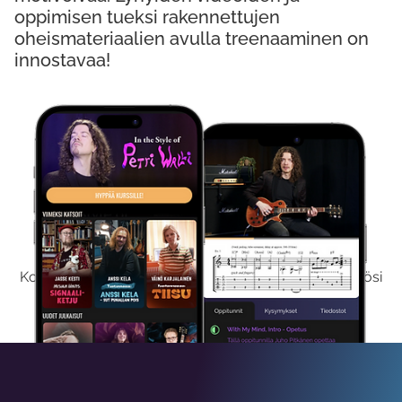
oppimisen tueksi rakennettujen
oheismateriaalien avulla treenaaminen on
innostavaa!
Kokeile Ilmaiseksi
Kokeilemalla ilmaiseksi saat koko sisältömme käyttöösi
viikon ajaksi.