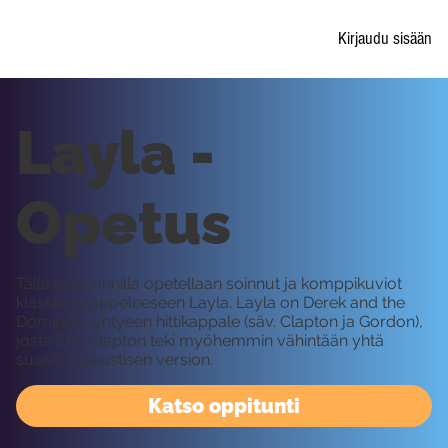
Kirjaudu sisään
Layla -
Opetus
Tällä oppitunnilla opetellaan soinnut ja komppikuviot
klassikkokappeleeseen Layla. Layla on Derek and the
Dominos -yhtyeen hittikappale (säv. Clapton ja Gordon),
josta Eric Clapton teki myöhemmin vähintään yhtä
suositun akustisen version.
Katso oppitunti