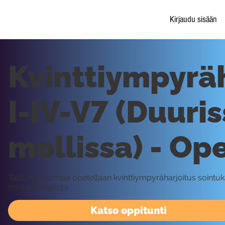
Kirjaudu sisään
Kvinttiympyräh
I-IV-V7 (Duuris
mollissa) - Op
Tällä oppitunnilla opetellaan kvinttiympyräharjoitus sointuk
mollisävellajissa.
Katso oppitunti