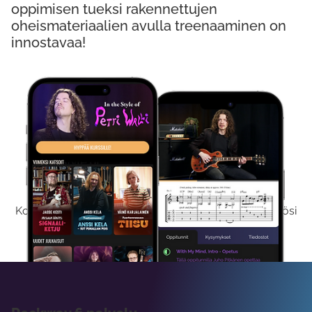
oppimisen tueksi rakennettujen
oheismateriaalien avulla treenaaminen on
innostavaa!
Kokeile Ilmaiseksi
Kokeilemalla ilmaiseksi saat koko sisältömme käyttöösi
viikon ajaksi.