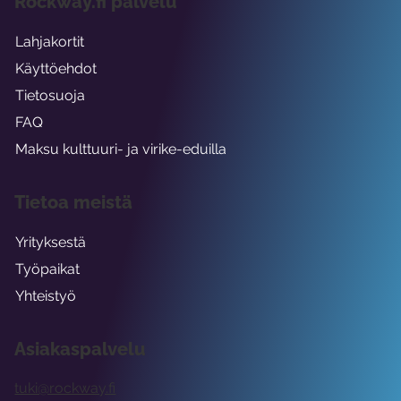
Rockway.fi palvelu
Lahjakortit
Käyttöehdot
Tietosuoja
FAQ
Maksu kulttuuri- ja virike-eduilla
Tietoa meistä
Yrityksestä
Työpaikat
Yhteistyö
Asiakaspalvelu
tuki@rockway.fi