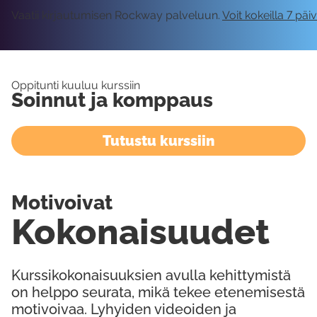
Vaatii kirjautumisen Rockway palveluun.
Voit kokeilla 7 päi
Oppitunti kuuluu kurssiin
Soinnut ja komppaus
Tutustu kurssiin
Motivoivat
Kokonaisuudet
Kurssikokonaisuuksien avulla kehittymistä
on helppo seurata, mikä tekee etenemisestä
motivoivaa. Lyhyiden videoiden ja