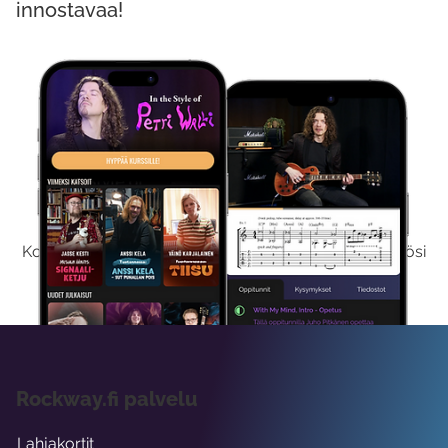
innostavaa!
Kokeile Ilmaiseksi
Kokeilemalla ilmaiseksi saat koko sisältömme käyttöösi
viikon ajaksi.
Rockway.fi palvelu
Lahjakortit