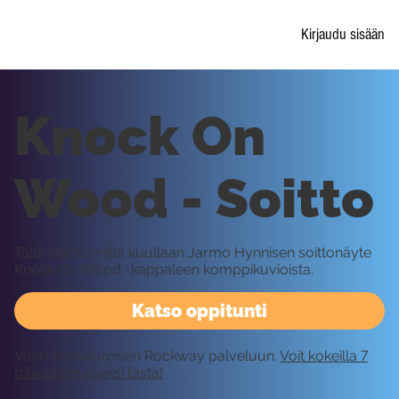
Kirjaudu sisään
Knock On
Wood - Soitto
Tällä oppitunnilla kuullaan Jarmo Hynnisen soittonäyte
Knock On Wood -kappaleen komppikuvioista.
Katso oppitunti
Vaatii kirjautumisen Rockway palveluun.
Voit kokeilla 7
päivää ilmaiseksi tästä!