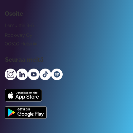
Osoite
Lemuntie 3-5
Rockway Oy
00510 Helsinki
Seuraa meitä