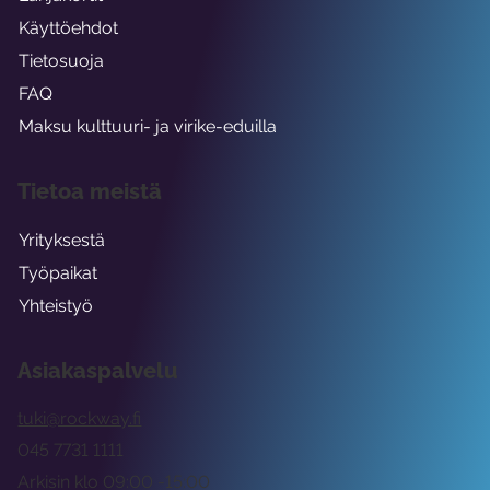
Käyttöehdot
Tietosuoja
FAQ
Maksu kulttuuri- ja virike-eduilla
Tietoa meistä
Yrityksestä
Työpaikat
Yhteistyö
Asiakaspalvelu
tuki@rockway.fi
045 7731 1111
Arkisin klo 09:00 -15:00