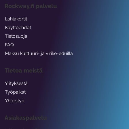
Rockway.fi palvelu
Lahjakortit
Käyttöehdot
Tietosuoja
FAQ
Maksu kulttuuri- ja virike-eduilla
Tietoa meistä
Yrityksestä
Työpaikat
Yhteistyö
Asiakaspalvelu