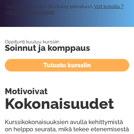
Vaatii kirjautumisen Rockway palveluun.
Voit kokeilla 7
päivää ilmaiseksi tästä!
Oppitunti kuuluu kurssiin
Soinnut ja komppaus
Tutustu kurssiin
Motivoivat
Kokonaisuudet
Kurssikokonaisuuksien avulla kehittymistä
on helppo seurata, mikä tekee etenemisestä