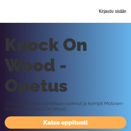
Kirjaudu sisään
Knock On
Wood -
Opetus
Tällä oppitunnilla opetellaan soinnut ja kompit Motown-
klassikkoon Knock On Wood.
Katso oppitunti