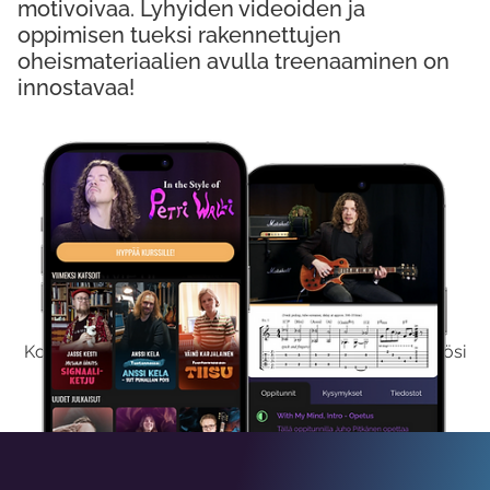
motivoivaa. Lyhyiden videoiden ja
oppimisen tueksi rakennettujen
oheismateriaalien avulla treenaaminen on
innostavaa!
Kokeile Ilmaiseksi
Kokeilemalla ilmaiseksi saat koko sisältömme käyttöösi
viikon ajaksi.