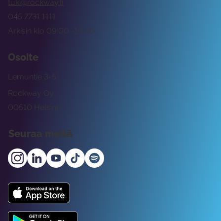
tuki@rockway.fi
045 7731 1111
Arkisin klo 09:00 -15:00
Osoite
Lemuntie 3-5
Rockway Oy
00510 Helsinki
Seuraa meitä