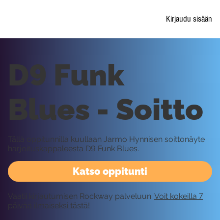
Kirjaudu sisään
D9 Funk
Blues - Soitto
Tällä oppitunnilla kuullaan Jarmo Hynnisen soittonäyte
harjoituskappaleesta D9 Funk Blues.
Katso oppitunti
Vaatii kirjautumisen Rockway palveluun.
Voit kokeilla 7
päivää ilmaiseksi tästä!