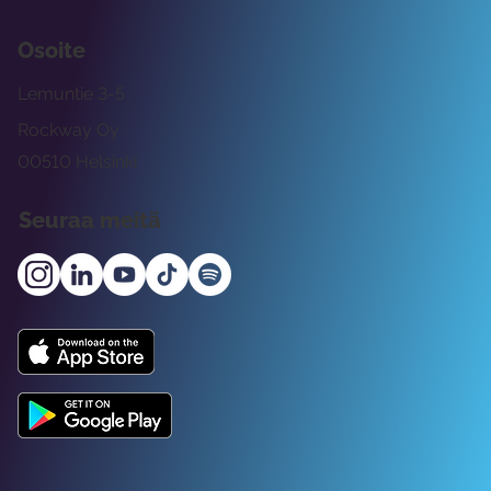
Osoite
Lemuntie 3-5
Rockway Oy
00510 Helsinki
Seuraa meitä