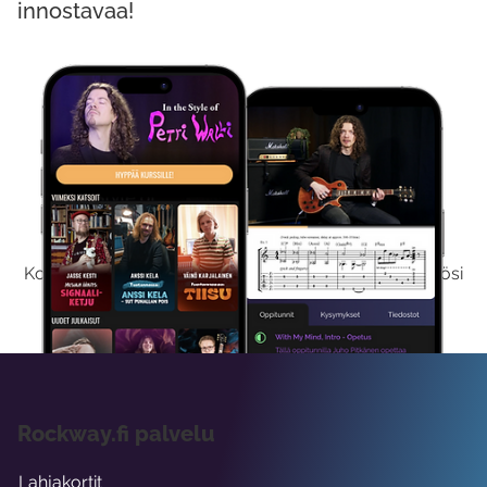
innostavaa!
Kokeile Ilmaiseksi
Kokeilemalla ilmaiseksi saat koko sisältömme käyttöösi
viikon ajaksi.
Rockway.fi palvelu
Lahjakortit