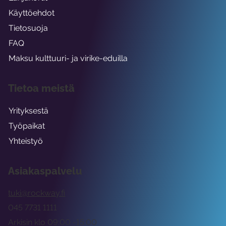
Käyttöehdot
Tietosuoja
FAQ
Maksu kulttuuri- ja virike-eduilla
Tietoa meistä
Yrityksestä
Työpaikat
Yhteistyö
Asiakaspalvelu
tuki@rockway.fi
045 7731 1111
Arkisin klo 09:00 -15:00