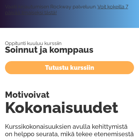
Vaatii kirjautumisen Rockway palveluun.
Voit kokeilla 7
päivää ilmaiseksi tästä!
Oppitunti kuuluu kurssiin
Soinnut ja komppaus
Tutustu kurssiin
Motivoivat
Kokonaisuudet
Kurssikokonaisuuksien avulla kehittymistä
on helppo seurata, mikä tekee etenemisestä