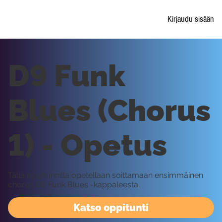
Kirjaudu sisään
D9 Funk
Blues (Chorus
1) - Opetus
Tällä oppitunnilla opetellaan soittamaan ensimmäinen
chorus D9 Funk Blues -kappaleesta.
Katso oppitunti