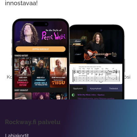
innostavaa!
Kokeile Ilmaiseksi
Kokeilemalla ilmaiseksi saat koko sisältömme käyttöösi
viikon ajaksi.
Rockway.fi palvelu
Lahjakortit