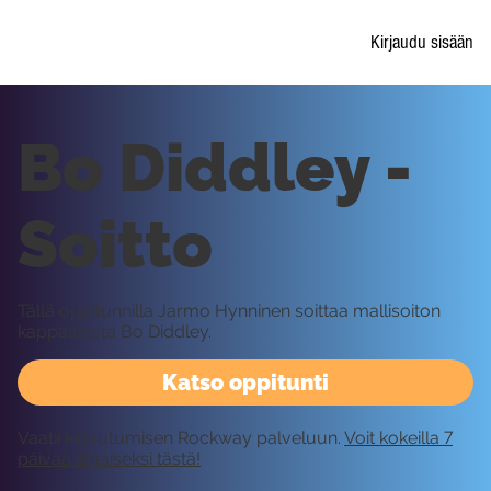
Kirjaudu sisään
Bo Diddley -
Soitto
Tällä oppitunnilla Jarmo Hynninen soittaa mallisoiton
kappaleesta Bo Diddley.
Katso oppitunti
Vaatii kirjautumisen Rockway palveluun.
Voit kokeilla 7
päivää ilmaiseksi tästä!