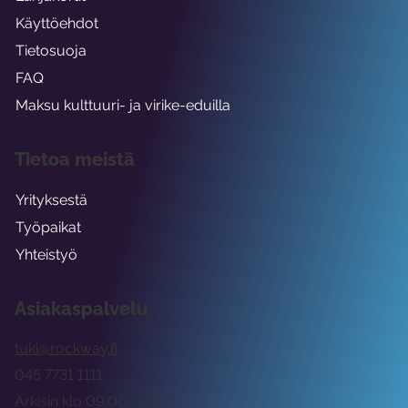
Käyttöehdot
Tietosuoja
FAQ
Maksu kulttuuri- ja virike-eduilla
Tietoa meistä
Yrityksestä
Työpaikat
Yhteistyö
Asiakaspalvelu
tuki@rockway.fi
045 7731 1111
Arkisin klo 09:00 -15:00