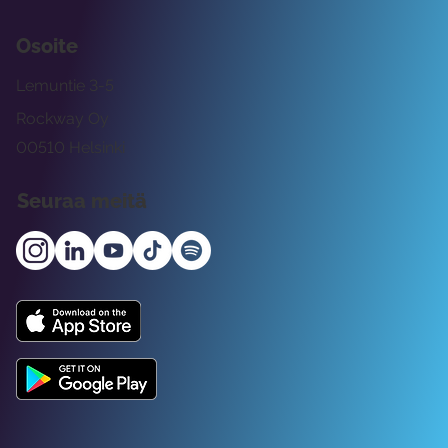
Osoite
Lemuntie 3-5
Rockway Oy
00510 Helsinki
Seuraa meitä