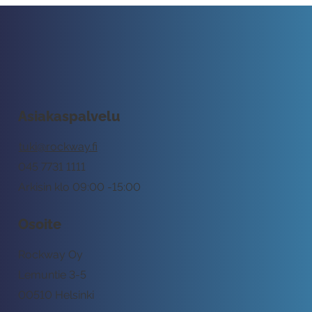
Asiakaspalvelu
tuki@rockway.fi
045 7731 1111
Arkisin klo 09:00 -15:00
Osoite
Rockway Oy
Lemuntie 3-5
00510 Helsinki