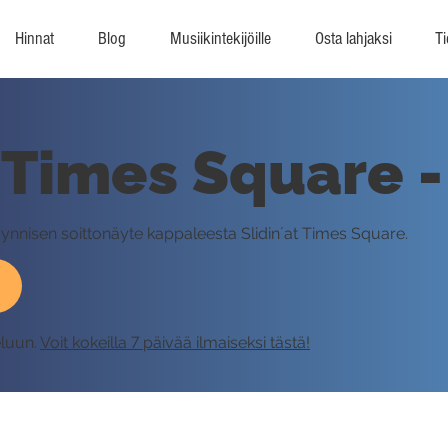
Hinnat
Blog
Musiikintekijöille
Osta lahjaksi
Ti
t Times Square -
Hynnisen soittonäyte kappaleesta Slidin´at Times Square.
eluun.
Voit kokeilla 7 päivää ilmaiseksi tästä!