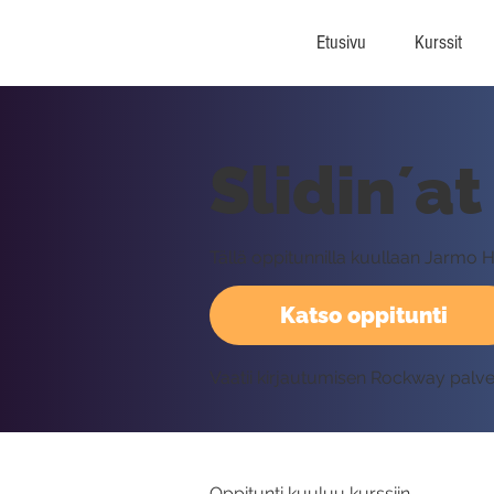
Etusivu
Kurssit
Slidin´a
Tällä oppitunnilla kuullaan Jarmo 
Katso oppitunti
Vaatii kirjautumisen Rockway palv
Oppitunti kuuluu kurssiin