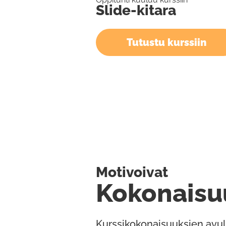
Slide-kitara
Tutustu kurssiin
Motivoivat
Kokonaisu
Kurssikokonaisuuksien avul