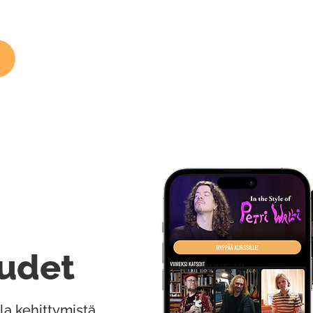
udet
la kehittymistä