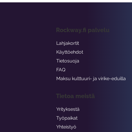
Rockway.fi palvelu
Lahjakortit
Käyttöehdot
Tietosuoja
FAQ
Maksu kulttuuri- ja virike-eduilla
Tietoa meistä
Yrityksestä
Työpaikat
Yhteistyö