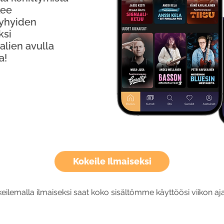
kee
Lyhyiden
ksi
alien avulla
a!
Kokeile Ilmaiseksi
eilemalla ilmaiseksi saat koko sisältömme käyttöösi viikon aja