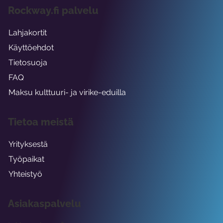
Rockway.fi palvelu
Lahjakortit
Käyttöehdot
Tietosuoja
FAQ
Maksu kulttuuri- ja virike-eduilla
Tietoa meistä
Yrityksestä
Työpaikat
Yhteistyö
Asiakaspalvelu