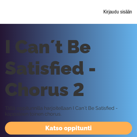
Kirjaudu sisään
I Can´t Be
Satisfied -
Chorus 2
Tällä oppitunnilla harjoitellaan I Can´t Be Satisfied -
kappaleen toinen chorus.
Katso oppitunti