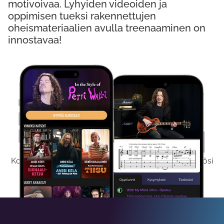
motivoivaa. Lyhyiden videoiden ja
oppimisen tueksi rakennettujen
oheismateriaalien avulla treenaaminen on
innostavaa!
Kokeile Ilmaiseksi
Kokeilemalla ilmaiseksi saat koko sisältömme käyttöösi
viikon ajaksi.