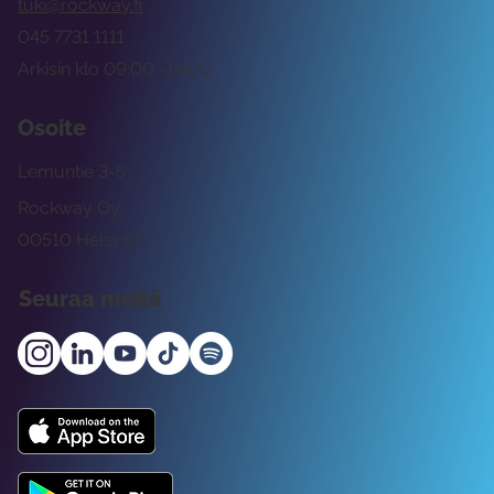
tuki@rockway.fi
045 7731 1111
Arkisin klo 09:00 -15:00
Osoite
Lemuntie 3-5
Rockway Oy
00510 Helsinki
Seuraa meitä