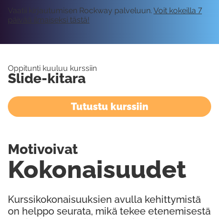
Vaatii kirjautumisen Rockway palveluun.
Voit kokeilla 7
päivää ilmaiseksi tästä!
Oppitunti kuuluu kurssiin
Slide-kitara
Tutustu kurssiin
Motivoivat
Kokonaisuudet
Kurssikokonaisuuksien avulla kehittymistä
on helppo seurata, mikä tekee etenemisestä