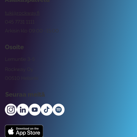
tuki@rockway.fi
045 7731 1111
Arkisin klo 09:00 -15:00
Osoite
Lemuntie 3-5
Rockway Oy
00510 Helsinki
Seuraa meitä