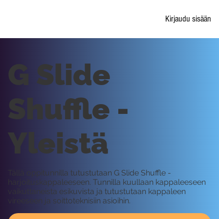
Kirjaudu sisään
G Slide
Shuffle -
Yleistä
Tällä oppitunnilla tutustutaan G Slide Shuffle -
harjoituskappaleeseen. Tunnilla kuullaan kappaleeseen
vaikuttaneista esikuvista ja tutustutaan kappaleen
vireeseen ja soittoteknisiin asioihin.