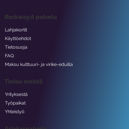
Rockway.fi palvelu
Lahjakortit
Käyttöehdot
Tietosuoja
FAQ
Maksu kulttuuri- ja virike-eduilla
Tietoa meistä
Yrityksestä
Työpaikat
Yhteistyö
Asiakaspalvelu