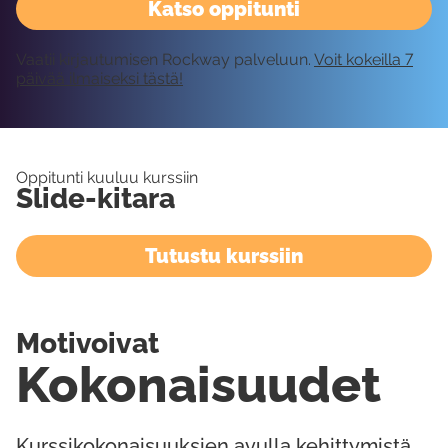
Katso oppitunti
Vaatii kirjautumisen Rockway palveluun.
Voit kokeilla 7
päivää ilmaiseksi tästä!
Oppitunti kuuluu kurssiin
Slide-kitara
Tutustu kurssiin
Motivoivat
Kokonaisuudet
Kurssikokonaisuuksien avulla kehittymistä