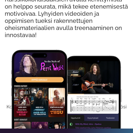
on helppo seurata, mikä tekee etenemisestä
motivoivaa. Lyhyiden videoiden ja
oppimisen tueksi rakennettujen
oheismateriaalien avulla treenaaminen on
innostavaa!
Kokeile Ilmaiseksi
Kokeilemalla ilmaiseksi saat koko sisältömme käyttöösi
viikon ajaksi.