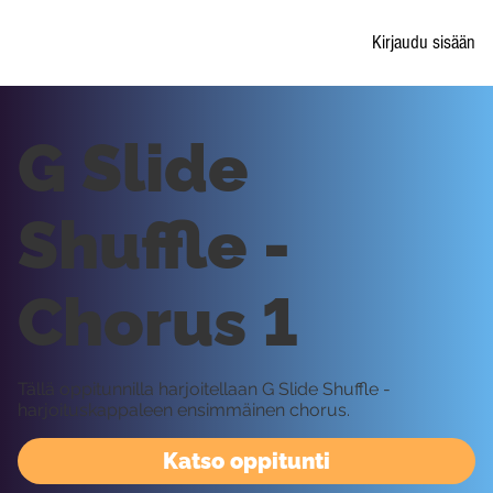
Kirjaudu sisään
G Slide
Shuffle -
Chorus 1
Tällä oppitunnilla harjoitellaan G Slide Shuffle -
harjoituskappaleen ensimmäinen chorus.
Katso oppitunti