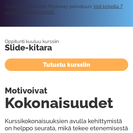
Vaatii kirjautumisen Rockway palveluun.
Voit kokeilla 7
päivää ilmaiseksi tästä!
Oppitunti kuuluu kurssiin
Slide-kitara
Tutustu kurssiin
Motivoivat
Kokonaisuudet
Kurssikokonaisuuksien avulla kehittymistä
on helppo seurata, mikä tekee etenemisestä