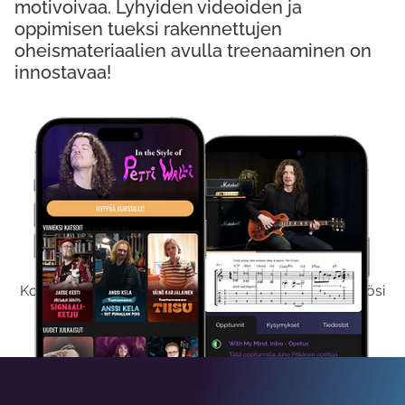
motivoivaa. Lyhyiden videoiden ja
oppimisen tueksi rakennettujen
oheismateriaalien avulla treenaaminen on
innostavaa!
Kokeile Ilmaiseksi
Kokeilemalla ilmaiseksi saat koko sisältömme käyttöösi
viikon ajaksi.