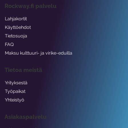
Rockway.fi palvelu
Lahjakortit
Käyttöehdot
Tietosuoja
FAQ
Maksu kulttuuri- ja virike-eduilla
Tietoa meistä
Yrityksestä
Työpaikat
Yhteistyö
Asiakaspalvelu