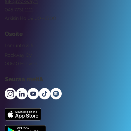
tuki@rockway.fi
045 7731 1111
Arkisin klo 09:00 -15:00
Osoite
Lemuntie 3-5
Rockway Oy
00510 Helsinki
Seuraa meitä