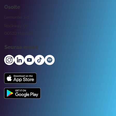
Osoite
Lemuntie 3-5
Rockway Oy
00510 Helsinki
Seuraa meitä