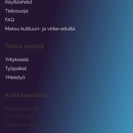
Käyttöehdot
Tietosuoja
FAQ
Maksu kulttuuri- ja virike-eduilla
Tietoa meistä
Yrityksestä
Työpaikat
Yhteistyö
Asiakaspalvelu
tuki@rockway.fi
045 7731 1111
Arkisin klo 09:00 -15:00