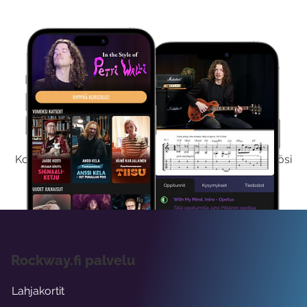
Kokeile Ilmaiseksi
Kokeilemalla ilmaiseksi saat koko sisältömme käyttöösi
viikon ajaksi.
Rockway.fi palvelu
Lahjakortit