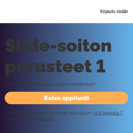
Kirjaudu sisään
Slide-soiton
perusteet 1
Ensimmäiset askeleet uuteen maailmaan!
Katso oppitunti
Vaatii kirjautumisen Rockway palveluun.
Voit kokeilla 7
päivää ilmaiseksi tästä!