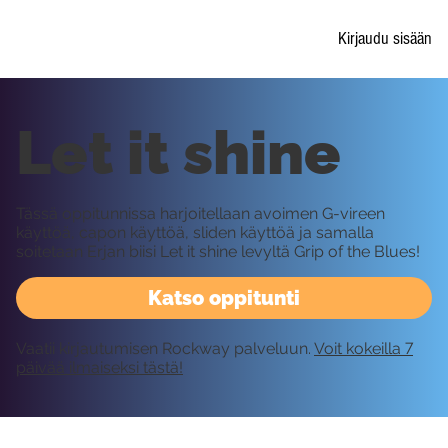
Kirjaudu sisään
Let it shine
Tässä oppitunnissa harjoitellaan avoimen G-vireen
käyttöä, capon käyttöä, sliden käyttöä ja samalla
soitetaan Erjan biisi Let it shine levyltä Grip of the Blues!
Katso oppitunti
Vaatii kirjautumisen Rockway palveluun.
Voit kokeilla 7
päivää ilmaiseksi tästä!