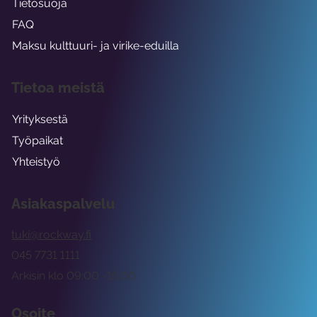
Tietosuoja
FAQ
Maksu kulttuuri- ja virike-eduilla
Tietoa meistä
Yrityksestä
Työpaikat
Yhteistyö
Asiakaspalvelu
tuki@rockway.fi
045 7731 1111
Arkisin klo 09:00 -15:00
Osoite