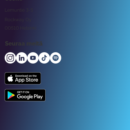
Lemuntie 3-5
Rockway Oy
00510 Helsinki
Seuraa meitä