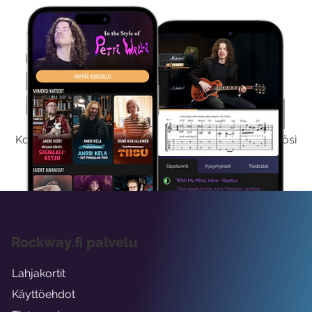
Kokeile Ilmaiseksi
Kokeilemalla ilmaiseksi saat koko sisältömme käyttöösi
viikon ajaksi.
Rockway.fi palvelu
Lahjakortit
Käyttöehdot