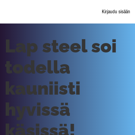
Kirjaudu sisään
Lap steel soi
todella
kauniisti
hyvissä
käsissä!