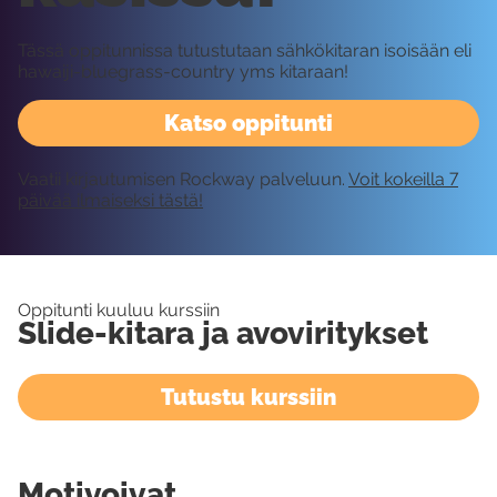
Tässä oppitunnissa tutustutaan sähkökitaran isoisään eli
hawaiji-bluegrass-country yms kitaraan!
Katso oppitunti
Vaatii kirjautumisen Rockway palveluun.
Voit kokeilla 7
päivää ilmaiseksi tästä!
Oppitunti kuuluu kurssiin
Slide-kitara ja avoviritykset
Tutustu kurssiin
Motivoivat