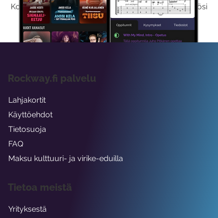
Kokeilemalla ilmaiseksi saat koko sisältömme käyttöösi
viikon ajaksi.
Rockway.fi palvelu
Lahjakortit
Käyttöehdot
Tietosuoja
FAQ
Maksu kulttuuri- ja virike-eduilla
Tietoa meistä
Yrityksestä