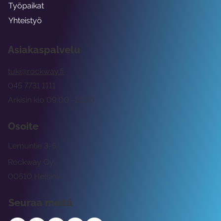
Työpaikat
Yhteistyö
Asiakaspalvelu
tuki@rockway.fi
045 7731 1111
Arkisin klo 09:00 -15:00
Osoite
Lemuntie 3-5
Rockway Oy
00510 Helsinki
Seuraa meitä