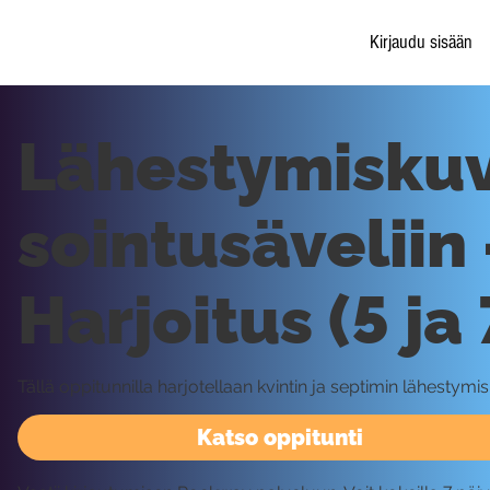
Kirjaudu sisään
Lähestymiskuv
sointusäveliin 
Harjoitus (5 ja 
Tällä oppitunnilla harjotellaan kvintin ja septimin lähestymis
Katso oppitunti