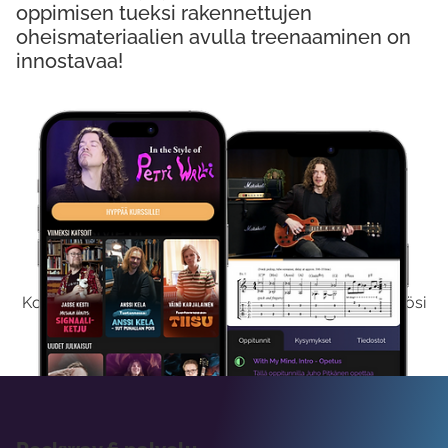
oppimisen tueksi rakennettujen
oheismateriaalien avulla treenaaminen on
innostavaa!
Kokeile Ilmaiseksi
Kokeilemalla ilmaiseksi saat koko sisältömme käyttöösi
viikon ajaksi.