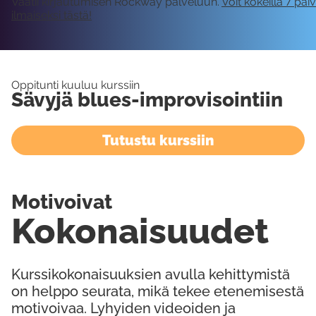
Vaatii kirjautumisen Rockway palveluun.
Voit kokeilla 7 päi
ilmaiseksi tästä!
Oppitunti kuuluu kurssiin
Sävyjä blues-improvisointiin
Tutustu kurssiin
Motivoivat
Kokonaisuudet
Kurssikokonaisuuksien avulla kehittymistä
on helppo seurata, mikä tekee etenemisestä
motivoivaa. Lyhyiden videoiden ja