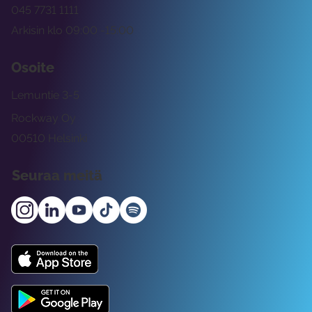
045 7731 1111
Arkisin klo 09:00 -15:00
Osoite
Lemuntie 3-5
Rockway Oy
00510 Helsinki
Seuraa meitä