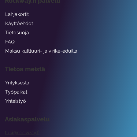
Rockway.fi palvelu
Lahjakortit
Käyttöehdot
Tietosuoja
FAQ
Maksu kulttuuri- ja virike-eduilla
Tietoa meistä
Yrityksestä
Työpaikat
Yhteistyö
Asiakaspalvelu
tuki@rockway.fi