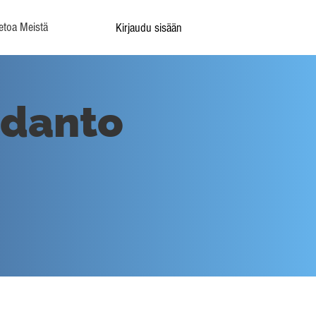
etoa Meistä
Kirjaudu sisään
hdanto