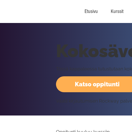
Etusivu
Kurssit
Kokosäve
Tässä kappaleessa tutustutaan kok
Katso oppitunti
Vaatii kirjautumisen Rockway palv
Oppitunti kuuluu kurssiin