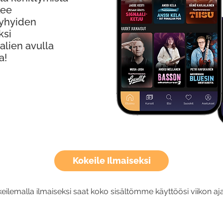
kee
Lyhyiden
ksi
alien avulla
a!
Kokeile Ilmaiseksi
eilemalla ilmaiseksi saat koko sisältömme käyttöösi viikon aja