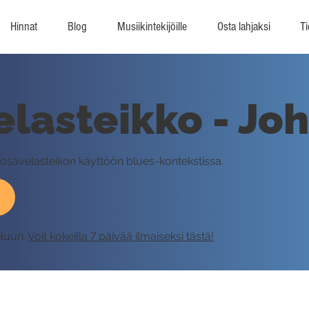
Hinnat
Blog
Musiikintekijöille
Osta lahjaksi
Ti
lasteikko - Jo
osävelasteikon käyttöön blues-kontekstissa.
eluun.
Voit kokeilla 7 päivää ilmaiseksi tästä!