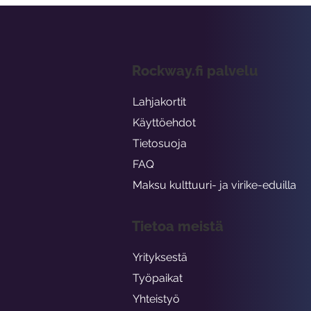
Rockway.fi palvelu
Lahjakortit
Käyttöehdot
Tietosuoja
FAQ
Maksu kulttuuri- ja virike-eduilla
Tietoa meistä
Yrityksestä
Työpaikat
Yhteistyö