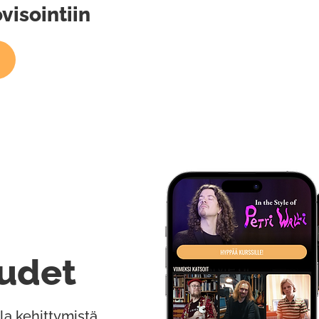
visointiin
udet
la kehittymistä