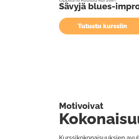
Sävyjä blues-impro
Tutustu kurssiin
Motivoivat
Kokonaisu
Kurssikokonaisuuksien avul