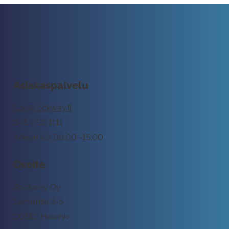
Asiakaspalvelu
tuki@rockway.fi
045 7731 1111
Arkisin klo 09:00 -15:00
Osoite
Rockway Oy
Lemuntie 3-5
00510 Helsinki