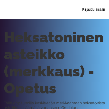
Kirjaudu sisään
Heksatoninen
asteikko
(merkkaus) -
Opetus
Tällä oppitunnilla keskitytään merkkaamaan heksatonista
asteikkoa lisäämällä vapaaseen Gm-blues-