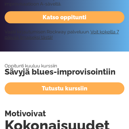
improvisaatioon A-säveltä.
Katso oppitunti
Vaatii kirjautumisen Rockway palveluun.
Voit kokeilla 7
päivää ilmaiseksi tästä!
Oppitunti kuuluu kurssiin
Sävyjä blues-improvisointiin
Tutustu kurssiin
Motivoivat
Kokonaisuudet