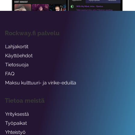
Rockway.fi palvelu
Lahjakortit
Käyttöehdot
Tietosuoja
FAQ
Maksu kulttuuri- ja virike-eduilla
Tietoa meistä
Yrityksestä
Työpaikat
Yhteistyö