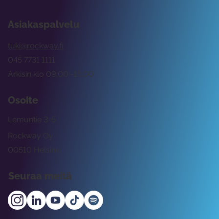
Asiakaspalvelu
tuki@rockway.fi
045 7731 1111
Arkisin klo 09:00 -15:00
Osoite
Lemuntie 3-5
Rockway Oy
00510 Helsinki
Seuraa meitä