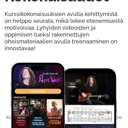
Kurssikokonaisuuksien avulla kehittymistä
on helppo seurata, mikä tekee etenemisestä
motivoivaa. Lyhyiden videoiden ja
oppimisen tueksi rakennettujen
oheismateriaalien avulla treenaaminen on
innostavaa!
Kokeile Ilmaiseksi
Kokeilemalla ilmaiseksi saat koko sisältömme käyttöösi
viikon ajaksi.